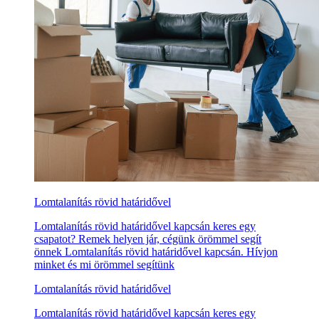
Lomtalanítás rövid határidővel
Lomtalanítás rövid határidővel kapcsán keres egy
csapatot? Remek helyen jár, cégünk örömmel segít
önnek Lomtalanítás rövid határidővel kapcsán. Hívjon
minket és mi örömmel segítünk
Lomtalanítás rövid határidővel
Lomtalanítás rövid határidővel kapcsán keres egy