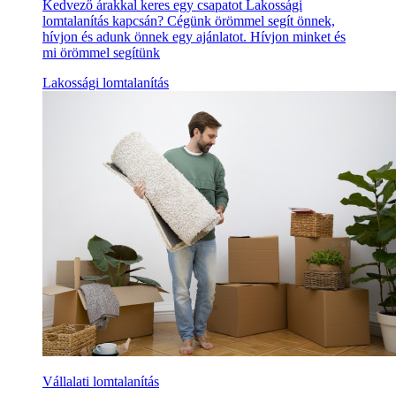
Kedvező árakkal keres egy csapatot Lakossági
lomtalanítás kapcsán? Cégünk örömmel segít önnek,
hívjon és adunk önnek egy ajánlatot. Hívjon minket és
mi örömmel segítünk
Lakossági lomtalanítás
Vállalati lomtalanítás