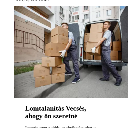
Lomtalanítás Vecsés,
ahogy ön szeretné
Ismerje meg a többi szolgáltatásunkat is