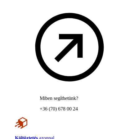
Miben segíthetünk?
+36 (70) 678 00 24
Költöztetés
azonnal