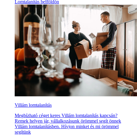
Lomtalanítás belföldön
Villám lomtalanítás
Megbízható céget keres Villám lomtalanítás kapcsán?
Remek helyen jár, vállalkozásunk örömmel segít önnek
Villám lomtalanításben. Hívjon minket és mi örömmel
segítünk