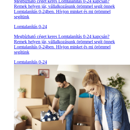
Megbízható céget keres Lomtalanítás 0-24 kapcsán?
Remek helyen jár, vállalkozásunk örömmel segít önnek
Lomtalanítás 0-24ben. Hívjon minket és mi örömmel
segítünk
Lomtalanítás 0-24
Megbízható céget keres Lomtalanítás 0-24 kapcsán?
Remek helyen jár, vállalkozásunk örömmel segít önnek
Lomtalanítás 0-24ben. Hívjon minket és mi örömmel
segítünk
Lomtalanítás 0-24