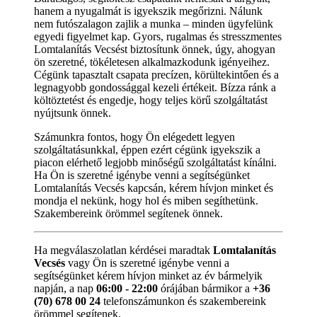
hanem a nyugalmát is igyekszik megőrizni. Nálunk
nem futószalagon zajlik a munka – minden ügyfelünk
egyedi figyelmet kap. Gyors, rugalmas és stresszmentes
Lomtalanítás Vecsést biztosítunk önnek, úgy, ahogyan
ön szeretné, tökéletesen alkalmazkodunk igényeihez.
Cégünk tapasztalt csapata precízen, körültekintően és a
legnagyobb gondossággal kezeli értékeit. Bízza ránk a
költöztetést és engedje, hogy teljes körű szolgáltatást
nyújtsunk önnek.
Számunkra fontos, hogy Ön elégedett legyen
szolgáltatásunkkal, éppen ezért cégünk igyekszik a
piacon elérhető legjobb minőségű szolgáltatást kínálni.
Ha Ön is szeretné igénybe venni a segítségünket
Lomtalanítás Vecsés kapcsán, kérem hívjon minket és
mondja el nekünk, hogy hol és miben segíthetünk.
Szakembereink örömmel segítenek önnek.
Ha megválaszolatlan kérdései maradtak
Lomtalanítás
Vecsés
vagy Ön is szeretné igénybe venni a
segítségünket kérem hívjon minket az év bármelyik
napján, a nap
06:00 - 22:00
órájában bármikor a
+36
(70) 678 00 24
telefonszámunkon és szakembereink
örömmel segítenek.