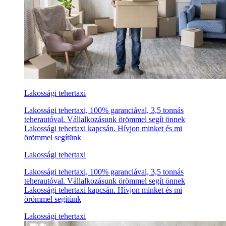
Lakossági tehertaxi
Lakossági tehertaxi, 100% garanciával, 3,5 tonnás
teherautóval. Vállalkozásunk örömmel segít önnek
Lakossági tehertaxi kapcsán. Hívjon minket és mi
örömmel segítünk
Lakossági tehertaxi
Lakossági tehertaxi, 100% garanciával, 3,5 tonnás
teherautóval. Vállalkozásunk örömmel segít önnek
Lakossági tehertaxi kapcsán. Hívjon minket és mi
örömmel segítünk
Lakossági tehertaxi