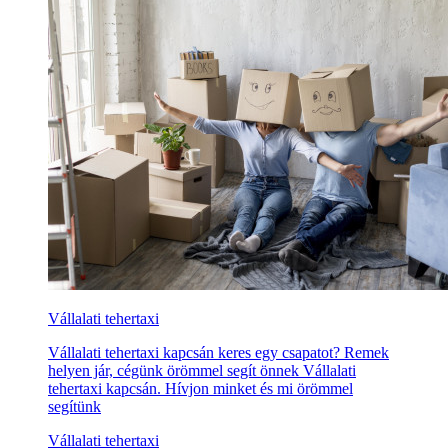
Vállalati tehertaxi
Vállalati tehertaxi kapcsán keres egy csapatot? Remek
helyen jár, cégünk örömmel segít önnek Vállalati
tehertaxi kapcsán. Hívjon minket és mi örömmel
segítünk
Vállalati tehertaxi