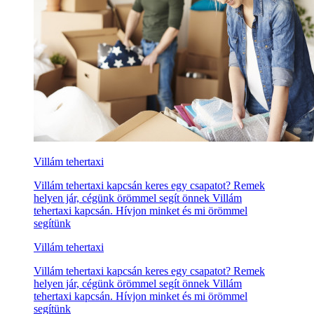
Villám tehertaxi
Villám tehertaxi kapcsán keres egy csapatot? Remek
helyen jár, cégünk örömmel segít önnek Villám
tehertaxi kapcsán. Hívjon minket és mi örömmel
segítünk
Villám tehertaxi
Villám tehertaxi kapcsán keres egy csapatot? Remek
helyen jár, cégünk örömmel segít önnek Villám
tehertaxi kapcsán. Hívjon minket és mi örömmel
segítünk