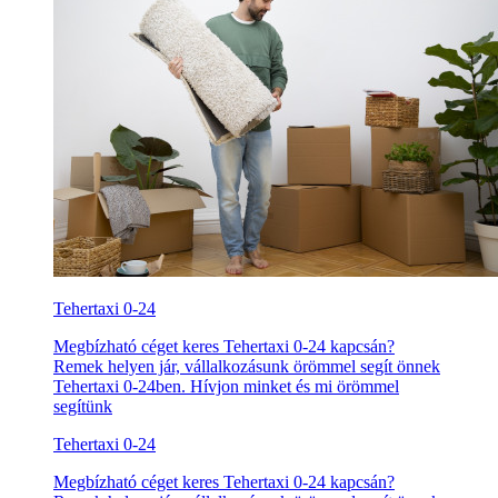
Tehertaxi 0-24
Megbízható céget keres Tehertaxi 0-24 kapcsán?
Remek helyen jár, vállalkozásunk örömmel segít önnek
Tehertaxi 0-24ben. Hívjon minket és mi örömmel
segítünk
Tehertaxi 0-24
Megbízható céget keres Tehertaxi 0-24 kapcsán?