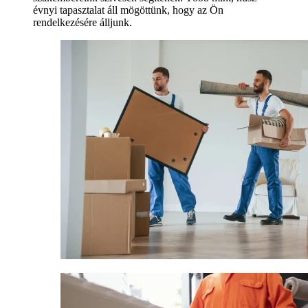
évnyi tapasztalat áll mögöttünk, hogy az Ön
rendelkezésére álljunk.