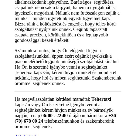
alkalmazkodunk igényeihez. Barátságos, segítőkész
csapatunk nemcsak a tárgyait, hanem a nyugalmát is
igyekszik megőrizni. Nálunk nem futószalagon zajlik a
munka – minden ügyfelünk egyedi figyelmet kap.
Bízza ránk a költöztetést és engedje, hogy teljes körű
szolgáltatást nyújtsunk önnek. Cégünk tapasztalt
csapata precízen, körültekintően és a legnagyobb
gondossággal kezeli értékeit.
Számunkra fontos, hogy Ön elégedett legyen
szolgáltatásunkkal, éppen ezért cégünk igyekszik a
piacon elérhető legjobb minőségű szolgáltatást kínálni.
Ha Ön is szeretné igénybe venni a segítségünket
Tehertaxi kapcsán, kérem hívjon minket és mondja el
nekünk, hogy hol és miben segíthetünk. Szakembereink
örömmel segítenek önnek.
Ha megválaszolatlan kérdései maradtak
Tehertaxi
kapcsán vagy Ön is szeretné igénybe venni a
segítségünket kérem hívjon minket az év bármelyik
napján, a nap
06:00 - 22:00
órájában bármikor a
+36
(70) 678 00 24
telefonszámunkon és szakembereink
örömmel segítenek.