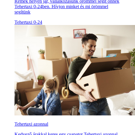
Remek helyen jár, vállalkozásunk örömmel segít önnek
Tehertaxi 0-24ben. Hívjon minket és mi örömmel
segítünk
Tehertaxi 0-24
Tehertaxi azonnal
Kedvező árakkal keres egy csapatot Tehertaxi azonnal