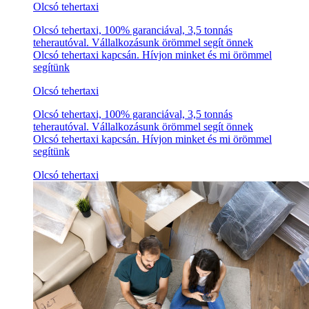
Olcsó tehertaxi
Olcsó tehertaxi, 100% garanciával, 3,5 tonnás
teherautóval. Vállalkozásunk örömmel segít önnek
Olcsó tehertaxi kapcsán. Hívjon minket és mi örömmel
segítünk
Olcsó tehertaxi
Olcsó tehertaxi, 100% garanciával, 3,5 tonnás
teherautóval. Vállalkozásunk örömmel segít önnek
Olcsó tehertaxi kapcsán. Hívjon minket és mi örömmel
segítünk
Olcsó tehertaxi