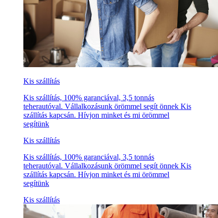
Kis szállítás
Kis szállítás, 100% garanciával, 3,5 tonnás
teherautóval. Vállalkozásunk örömmel segít önnek Kis
szállítás kapcsán. Hívjon minket és mi örömmel
segítünk
Kis szállítás
Kis szállítás, 100% garanciával, 3,5 tonnás
teherautóval. Vállalkozásunk örömmel segít önnek Kis
szállítás kapcsán. Hívjon minket és mi örömmel
segítünk
Kis szállítás