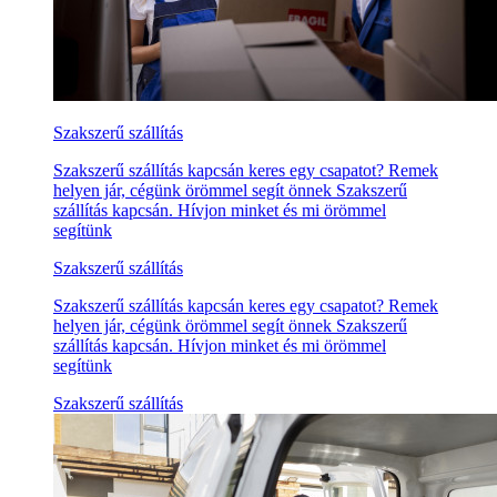
Szakszerű szállítás
Szakszerű szállítás kapcsán keres egy csapatot? Remek
helyen jár, cégünk örömmel segít önnek Szakszerű
szállítás kapcsán. Hívjon minket és mi örömmel
segítünk
Szakszerű szállítás
Szakszerű szállítás kapcsán keres egy csapatot? Remek
helyen jár, cégünk örömmel segít önnek Szakszerű
szállítás kapcsán. Hívjon minket és mi örömmel
segítünk
Szakszerű szállítás