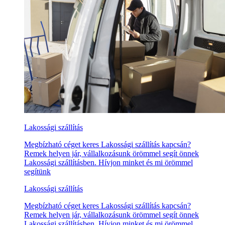
Lakossági szállítás
Megbízható céget keres Lakossági szállítás kapcsán?
Remek helyen jár, vállalkozásunk örömmel segít önnek
Lakossági szállításben. Hívjon minket és mi örömmel
segítünk
Lakossági szállítás
Megbízható céget keres Lakossági szállítás kapcsán?
Remek helyen jár, vállalkozásunk örömmel segít önnek
Lakossági szállításben. Hívjon minket és mi örömmel