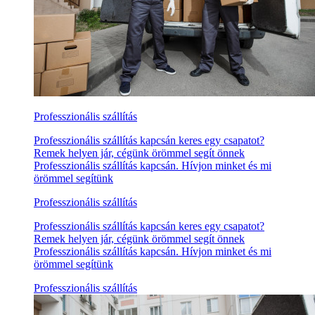
Professzionális szállítás
Professzionális szállítás kapcsán keres egy csapatot?
Remek helyen jár, cégünk örömmel segít önnek
Professzionális szállítás kapcsán. Hívjon minket és mi
örömmel segítünk
Professzionális szállítás
Professzionális szállítás kapcsán keres egy csapatot?
Remek helyen jár, cégünk örömmel segít önnek
Professzionális szállítás kapcsán. Hívjon minket és mi
örömmel segítünk
Professzionális szállítás