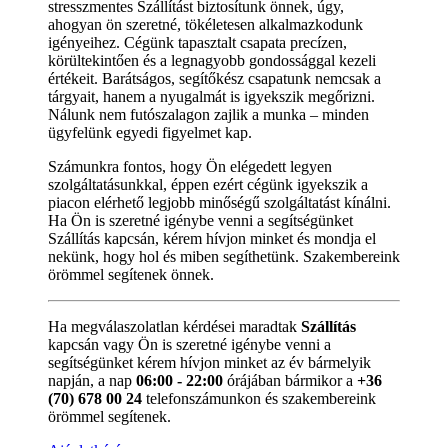
stresszmentes Szállítást biztosítunk önnek, úgy,
ahogyan ön szeretné, tökéletesen alkalmazkodunk
igényeihez. Cégünk tapasztalt csapata precízen,
körültekintően és a legnagyobb gondossággal kezeli
értékeit. Barátságos, segítőkész csapatunk nemcsak a
tárgyait, hanem a nyugalmát is igyekszik megőrizni.
Nálunk nem futószalagon zajlik a munka – minden
ügyfelünk egyedi figyelmet kap.
Számunkra fontos, hogy Ön elégedett legyen
szolgáltatásunkkal, éppen ezért cégünk igyekszik a
piacon elérhető legjobb minőségű szolgáltatást kínálni.
Ha Ön is szeretné igénybe venni a segítségünket
Szállítás kapcsán, kérem hívjon minket és mondja el
nekünk, hogy hol és miben segíthetünk. Szakembereink
örömmel segítenek önnek.
Ha megválaszolatlan kérdései maradtak
Szállítás
kapcsán vagy Ön is szeretné igénybe venni a
segítségünket kérem hívjon minket az év bármelyik
napján, a nap
06:00 - 22:00
órájában bármikor a
+36
(70) 678 00 24
telefonszámunkon és szakembereink
örömmel segítenek.