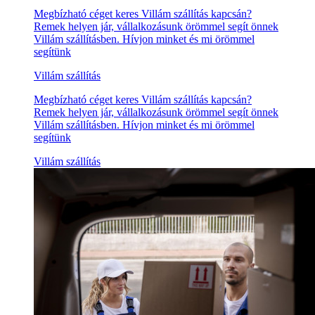
Megbízható céget keres Villám szállítás kapcsán?
Remek helyen jár, vállalkozásunk örömmel segít önnek
Villám szállításben. Hívjon minket és mi örömmel
segítünk
Villám szállítás
Megbízható céget keres Villám szállítás kapcsán?
Remek helyen jár, vállalkozásunk örömmel segít önnek
Villám szállításben. Hívjon minket és mi örömmel
segítünk
Villám szállítás