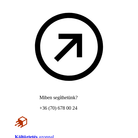
Miben segíthetünk?
+36 (70) 678 00 24
Költöztetés
azonnal