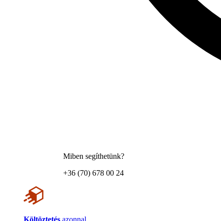
Miben segíthetünk?
+36 (70) 678 00 24
Költöztetés
azonnal