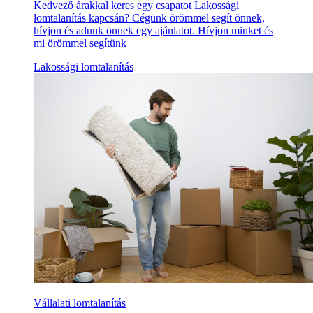
Kedvező árakkal keres egy csapatot Lakossági
lomtalanítás kapcsán? Cégünk örömmel segít önnek,
hívjon és adunk önnek egy ajánlatot. Hívjon minket és
mi örömmel segítünk
Lakossági lomtalanítás
Vállalati lomtalanítás