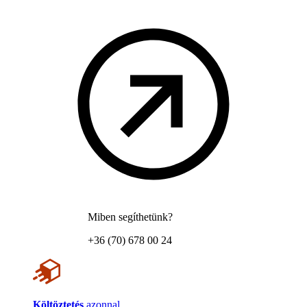
Miben segíthetünk?
+36 (70) 678 00 24
Költöztetés
azonnal