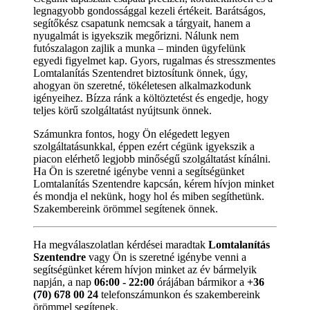
legnagyobb gondossággal kezeli értékeit. Barátságos,
segítőkész csapatunk nemcsak a tárgyait, hanem a
nyugalmát is igyekszik megőrizni. Nálunk nem
futószalagon zajlik a munka – minden ügyfelünk
egyedi figyelmet kap. Gyors, rugalmas és stresszmentes
Lomtalanítás Szentendret biztosítunk önnek, úgy,
ahogyan ön szeretné, tökéletesen alkalmazkodunk
igényeihez. Bízza ránk a költöztetést és engedje, hogy
teljes körű szolgáltatást nyújtsunk önnek.
Számunkra fontos, hogy Ön elégedett legyen
szolgáltatásunkkal, éppen ezért cégünk igyekszik a
piacon elérhető legjobb minőségű szolgáltatást kínálni.
Ha Ön is szeretné igénybe venni a segítségünket
Lomtalanítás Szentendre kapcsán, kérem hívjon minket
és mondja el nekünk, hogy hol és miben segíthetünk.
Szakembereink örömmel segítenek önnek.
Ha megválaszolatlan kérdései maradtak
Lomtalanítás
Szentendre
vagy Ön is szeretné igénybe venni a
segítségünket kérem hívjon minket az év bármelyik
napján, a nap
06:00 - 22:00
órájában bármikor a
+36
(70) 678 00 24
telefonszámunkon és szakembereink
örömmel segítenek.