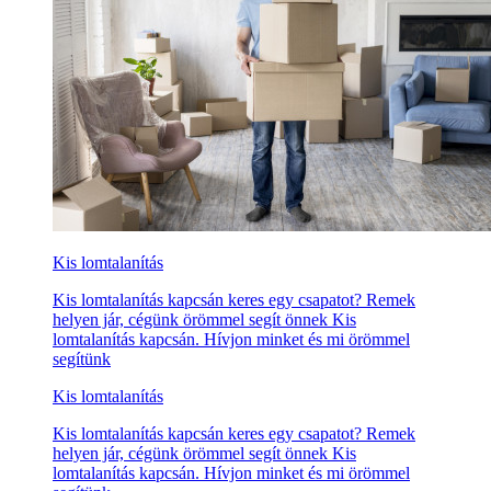
Kis lomtalanítás
Kis lomtalanítás kapcsán keres egy csapatot? Remek
helyen jár, cégünk örömmel segít önnek Kis
lomtalanítás kapcsán. Hívjon minket és mi örömmel
segítünk
Kis lomtalanítás
Kis lomtalanítás kapcsán keres egy csapatot? Remek
helyen jár, cégünk örömmel segít önnek Kis
lomtalanítás kapcsán. Hívjon minket és mi örömmel