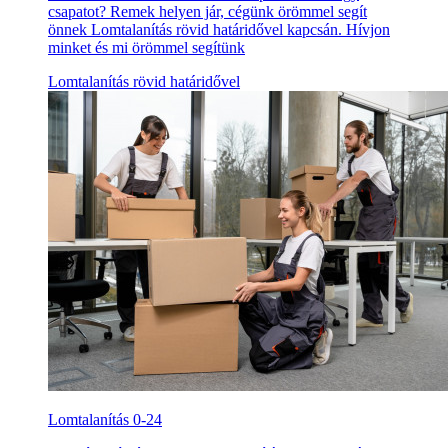
csapatot? Remek helyen jár, cégünk örömmel segít
önnek Lomtalanítás rövid határidővel kapcsán. Hívjon
minket és mi örömmel segítünk
Lomtalanítás rövid határidővel
Lomtalanítás 0-24