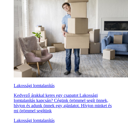
Lakossági lomtalanítás
Kedvező árakkal keres egy csapatot Lakossági
lomtalanítás kapcsán? Cégünk örömmel segít önnek,
hívjon és adunk önnek egy ajánlatot. Hívjon minket és
mi örömmel segítünk
Lakossági lomtalanítás