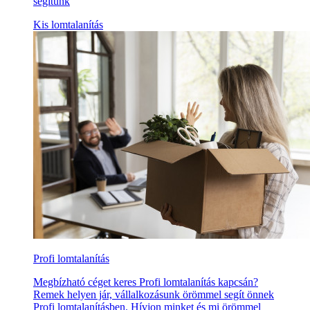
segítünk
Kis lomtalanítás
Profi lomtalanítás
Megbízható céget keres Profi lomtalanítás kapcsán?
Remek helyen jár, vállalkozásunk örömmel segít önnek
Profi lomtalanításben. Hívjon minket és mi örömmel