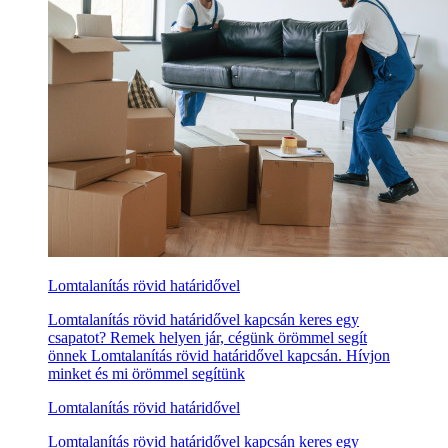
Lomtalanítás rövid határidővel
Lomtalanítás rövid határidővel kapcsán keres egy
csapatot? Remek helyen jár, cégünk örömmel segít
önnek Lomtalanítás rövid határidővel kapcsán. Hívjon
minket és mi örömmel segítünk
Lomtalanítás rövid határidővel
Lomtalanítás rövid határidővel kapcsán keres egy