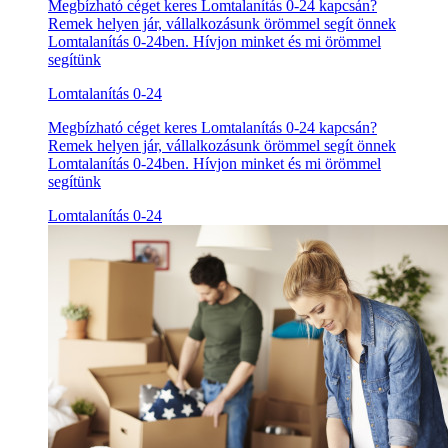
Megbízható céget keres Lomtalanítás 0-24 kapcsán?
Remek helyen jár, vállalkozásunk örömmel segít önnek
Lomtalanítás 0-24ben. Hívjon minket és mi örömmel
segítünk
Lomtalanítás 0-24
Megbízható céget keres Lomtalanítás 0-24 kapcsán?
Remek helyen jár, vállalkozásunk örömmel segít önnek
Lomtalanítás 0-24ben. Hívjon minket és mi örömmel
segítünk
Lomtalanítás 0-24