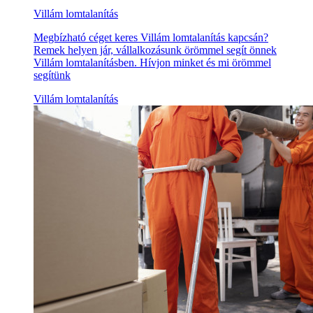
Villám lomtalanítás
Megbízható céget keres Villám lomtalanítás kapcsán?
Remek helyen jár, vállalkozásunk örömmel segít önnek
Villám lomtalanításben. Hívjon minket és mi örömmel
segítünk
Villám lomtalanítás