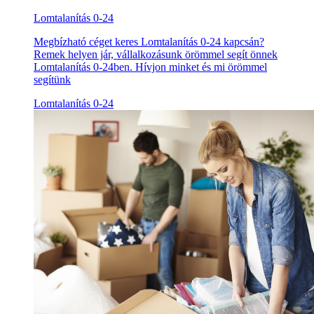
Lomtalanítás 0-24
Megbízható céget keres Lomtalanítás 0-24 kapcsán?
Remek helyen jár, vállalkozásunk örömmel segít önnek
Lomtalanítás 0-24ben. Hívjon minket és mi örömmel
segítünk
Lomtalanítás 0-24