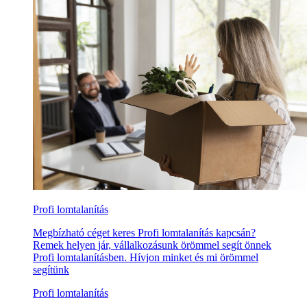
Profi lomtalanítás
Megbízható céget keres Profi lomtalanítás kapcsán?
Remek helyen jár, vállalkozásunk örömmel segít önnek
Profi lomtalanításben. Hívjon minket és mi örömmel
segítünk
Profi lomtalanítás