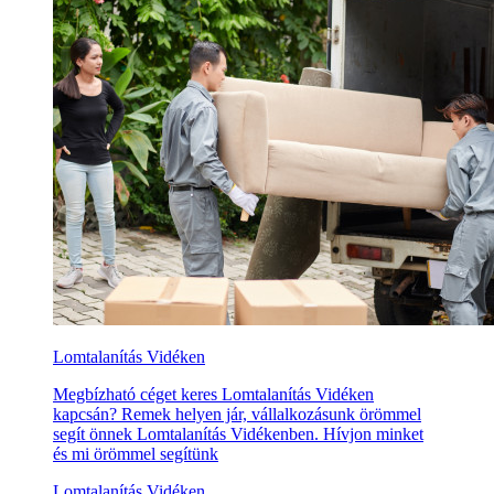
Lomtalanítás Vidéken
Megbízható céget keres Lomtalanítás Vidéken
kapcsán? Remek helyen jár, vállalkozásunk örömmel
segít önnek Lomtalanítás Vidékenben. Hívjon minket
és mi örömmel segítünk
Lomtalanítás Vidéken