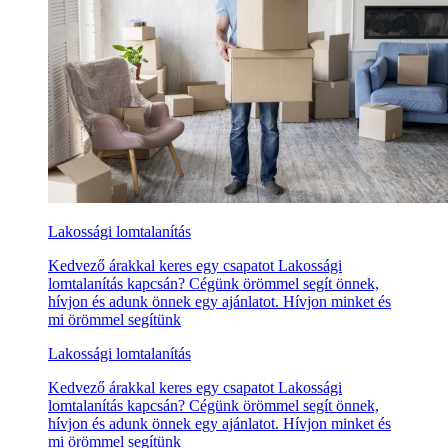
Lakossági lomtalanítás
Kedvező árakkal keres egy csapatot Lakossági
lomtalanítás kapcsán? Cégünk örömmel segít önnek,
hívjon és adunk önnek egy ajánlatot. Hívjon minket és
mi örömmel segítünk
Lakossági lomtalanítás
Kedvező árakkal keres egy csapatot Lakossági
lomtalanítás kapcsán? Cégünk örömmel segít önnek,
hívjon és adunk önnek egy ajánlatot. Hívjon minket és
mi örömmel segítünk