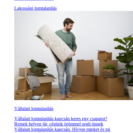
Lakossági lomtalanítás
Vállalati lomtalanítás
Vállalati lomtalanítás kapcsán keres egy csapatot?
Remek helyen jár, cégünk örömmel segít önnek
Vállalati lomtalanítás kapcsán. Hívjon minket és mi