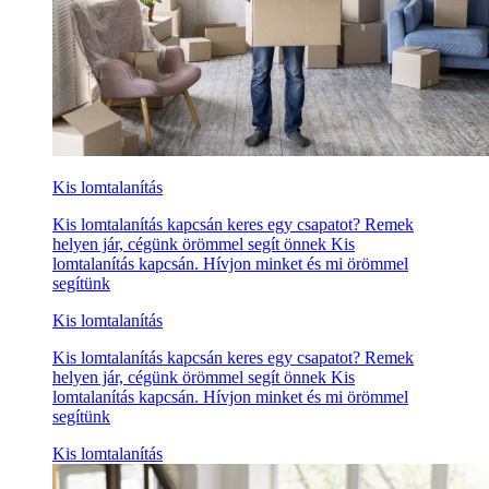
Kis lomtalanítás
Kis lomtalanítás kapcsán keres egy csapatot? Remek
helyen jár, cégünk örömmel segít önnek Kis
lomtalanítás kapcsán. Hívjon minket és mi örömmel
segítünk
Kis lomtalanítás
Kis lomtalanítás kapcsán keres egy csapatot? Remek
helyen jár, cégünk örömmel segít önnek Kis
lomtalanítás kapcsán. Hívjon minket és mi örömmel
segítünk
Kis lomtalanítás