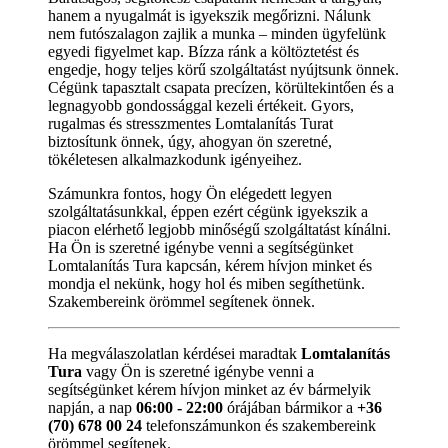
hanem a nyugalmát is igyekszik megőrizni. Nálunk
nem futószalagon zajlik a munka – minden ügyfelünk
egyedi figyelmet kap. Bízza ránk a költöztetést és
engedje, hogy teljes körű szolgáltatást nyújtsunk önnek.
Cégünk tapasztalt csapata precízen, körültekintően és a
legnagyobb gondossággal kezeli értékeit. Gyors,
rugalmas és stresszmentes Lomtalanítás Turat
biztosítunk önnek, úgy, ahogyan ön szeretné,
tökéletesen alkalmazkodunk igényeihez.
Számunkra fontos, hogy Ön elégedett legyen
szolgáltatásunkkal, éppen ezért cégünk igyekszik a
piacon elérhető legjobb minőségű szolgáltatást kínálni.
Ha Ön is szeretné igénybe venni a segítségünket
Lomtalanítás Tura kapcsán, kérem hívjon minket és
mondja el nekünk, hogy hol és miben segíthetünk.
Szakembereink örömmel segítenek önnek.
Ha megválaszolatlan kérdései maradtak
Lomtalanítás
Tura
vagy Ön is szeretné igénybe venni a
segítségünket kérem hívjon minket az év bármelyik
napján, a nap
06:00 - 22:00
órájában bármikor a
+36
(70) 678 00 24
telefonszámunkon és szakembereink
örömmel segítenek.