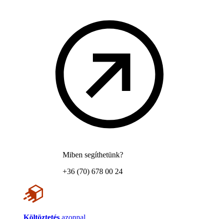
Miben segíthetünk?
+36 (70) 678 00 24
Költöztetés
azonnal