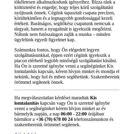
tökéletesen alkalmazkodunk igényeihez. Bízza ránk a
költöztetést és engedje, hogy teljes körű szolgáltatást
nyújtsunk önnek. Cégünk tapasztalt csapata precízen,
körültekintően és a legnagyobb gondossággal kezeli
értékeit. Barátságos, segítőkész csapatunk nemcsak a
tárgyait, hanem a nyugalmát is igyekszik megőrizni.
Nálunk nem futószalagon zajlik a munka – minden
ügyfelünk egyedi figyelmet kap.
Számunkra fontos, hogy Ön elégedett legyen
szolgáltatásunkkal, éppen ezért cégünk igyekszik a
piacon elérhető legjobb minőségű szolgáltatást kínálni.
Ha Ön is szeretné igénybe venni a segítségünket Kis
lomtalanítás kapcsán, kérem hívjon minket és mondja el
nekünk, hogy hol és miben segíthetünk. Szakembereink
örömmel segítenek önnek.
Ha megválaszolatlan kérdései maradtak
Kis
lomtalanítás
kapcsán vagy Ön is szeretné igénybe
venni a segítségünket kérem hívjon minket az év
bármelyik napján, a nap
06:00 - 22:00
órájában
bármikor a
+36 (70) 678 00 24
telefonszámunkon és
szakembereink örömmel segítenek.