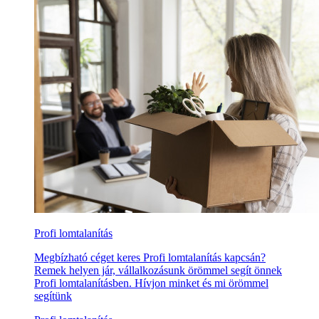
Profi lomtalanítás
Megbízható céget keres Profi lomtalanítás kapcsán?
Remek helyen jár, vállalkozásunk örömmel segít önnek
Profi lomtalanításben. Hívjon minket és mi örömmel
segítünk