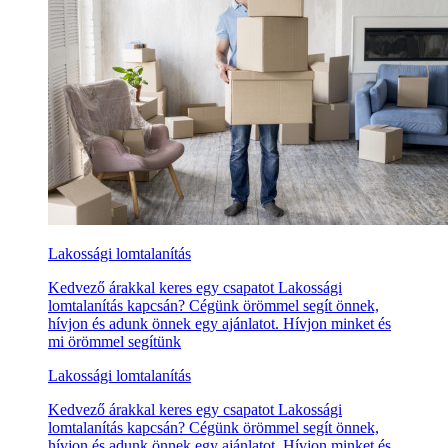
Lakossági lomtalanítás
Kedvező árakkal keres egy csapatot Lakossági
lomtalanítás kapcsán? Cégünk örömmel segít önnek,
hívjon és adunk önnek egy ajánlatot. Hívjon minket és
mi örömmel segítünk
Lakossági lomtalanítás
Kedvező árakkal keres egy csapatot Lakossági
lomtalanítás kapcsán? Cégünk örömmel segít önnek,
hívjon és adunk önnek egy ajánlatot. Hívjon minket és