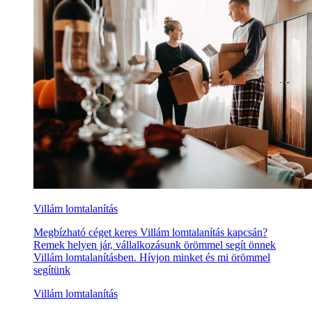
Villám lomtalanítás
Megbízható céget keres Villám lomtalanítás kapcsán?
Remek helyen jár, vállalkozásunk örömmel segít önnek
Villám lomtalanításben. Hívjon minket és mi örömmel
segítünk
Villám lomtalanítás