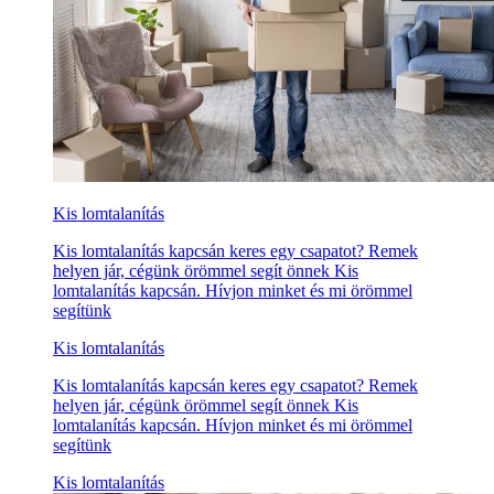
Kis lomtalanítás
Kis lomtalanítás kapcsán keres egy csapatot? Remek
helyen jár, cégünk örömmel segít önnek Kis
lomtalanítás kapcsán. Hívjon minket és mi örömmel
segítünk
Kis lomtalanítás
Kis lomtalanítás kapcsán keres egy csapatot? Remek
helyen jár, cégünk örömmel segít önnek Kis
lomtalanítás kapcsán. Hívjon minket és mi örömmel
segítünk
Kis lomtalanítás