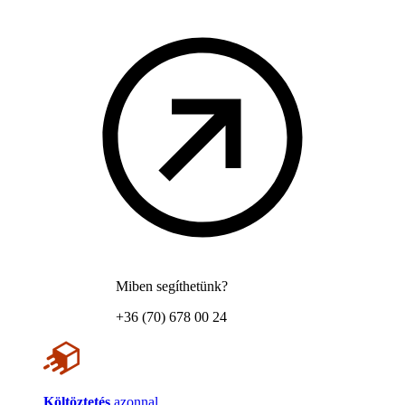
Miben segíthetünk?
+36 (70) 678 00 24
Költöztetés
azonnal