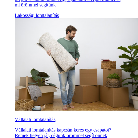
mi örömmel segítünk
Lakossági lomtalanítás
Vállalati lomtalanítás
Vállalati lomtalanítás kapcsán keres egy csapatot?
Remek helyen jár, cégünk örömmel segít önnek