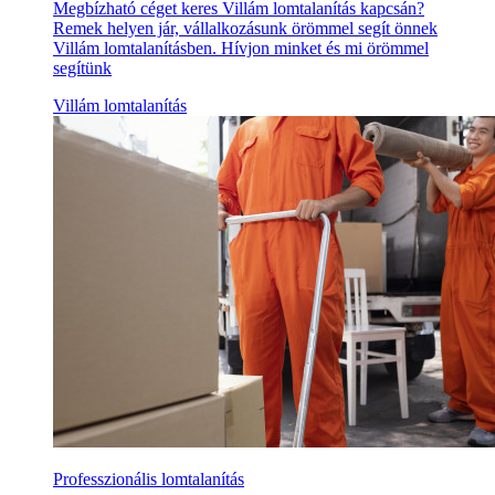
Megbízható céget keres Villám lomtalanítás kapcsán?
Remek helyen jár, vállalkozásunk örömmel segít önnek
Villám lomtalanításben. Hívjon minket és mi örömmel
segítünk
Villám lomtalanítás
Professzionális lomtalanítás