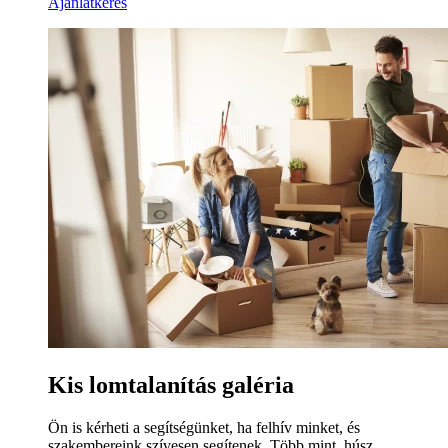
Ajánlatkérés
Kis lomtalanítás galéria
Ön is kérheti a segítségünket, ha felhív minket, és
szakembereink szívesen segítenek. Több mint, húsz