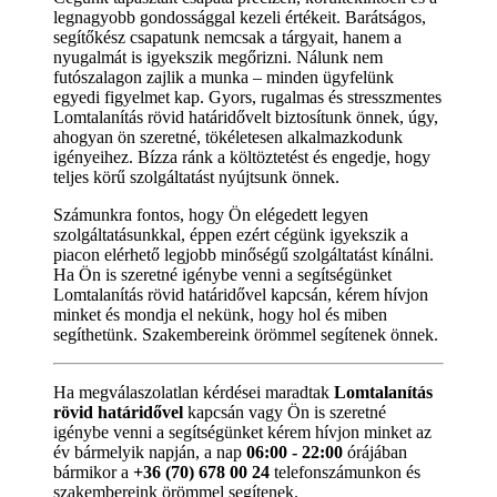
legnagyobb gondossággal kezeli értékeit. Barátságos,
segítőkész csapatunk nemcsak a tárgyait, hanem a
nyugalmát is igyekszik megőrizni. Nálunk nem
futószalagon zajlik a munka – minden ügyfelünk
egyedi figyelmet kap. Gyors, rugalmas és stresszmentes
Lomtalanítás rövid határidővelt biztosítunk önnek, úgy,
ahogyan ön szeretné, tökéletesen alkalmazkodunk
igényeihez. Bízza ránk a költöztetést és engedje, hogy
teljes körű szolgáltatást nyújtsunk önnek.
Számunkra fontos, hogy Ön elégedett legyen
szolgáltatásunkkal, éppen ezért cégünk igyekszik a
piacon elérhető legjobb minőségű szolgáltatást kínálni.
Ha Ön is szeretné igénybe venni a segítségünket
Lomtalanítás rövid határidővel kapcsán, kérem hívjon
minket és mondja el nekünk, hogy hol és miben
segíthetünk. Szakembereink örömmel segítenek önnek.
Ha megválaszolatlan kérdései maradtak
Lomtalanítás
rövid határidővel
kapcsán vagy Ön is szeretné
igénybe venni a segítségünket kérem hívjon minket az
év bármelyik napján, a nap
06:00 - 22:00
órájában
bármikor a
+36 (70) 678 00 24
telefonszámunkon és
szakembereink örömmel segítenek.