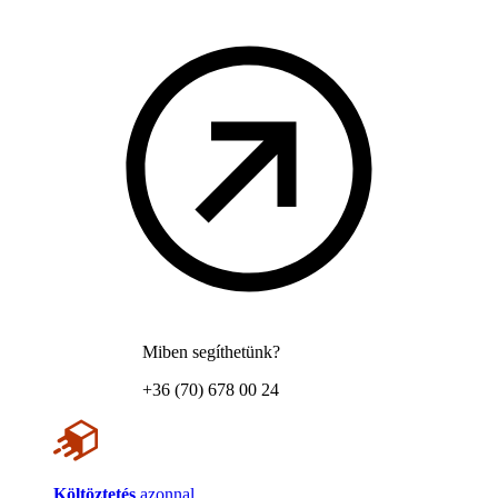
Miben segíthetünk?
+36 (70) 678 00 24
Költöztetés
azonnal