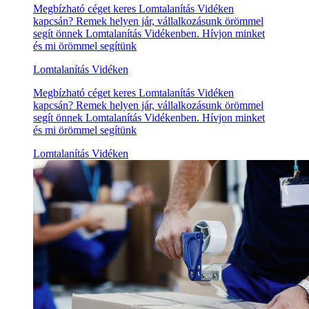
Megbízható céget keres Lomtalanítás Vidéken
kapcsán? Remek helyen jár, vállalkozásunk örömmel
segít önnek Lomtalanítás Vidékenben. Hívjon minket
és mi örömmel segítünk
Lomtalanítás Vidéken
Megbízható céget keres Lomtalanítás Vidéken
kapcsán? Remek helyen jár, vállalkozásunk örömmel
segít önnek Lomtalanítás Vidékenben. Hívjon minket
és mi örömmel segítünk
Lomtalanítás Vidéken