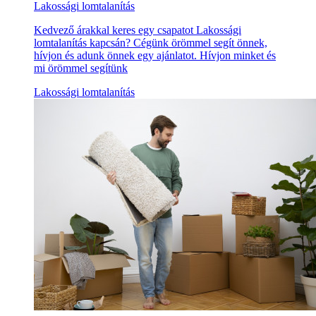
Lakossági lomtalanítás
Kedvező árakkal keres egy csapatot Lakossági
lomtalanítás kapcsán? Cégünk örömmel segít önnek,
hívjon és adunk önnek egy ajánlatot. Hívjon minket és
mi örömmel segítünk
Lakossági lomtalanítás