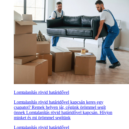
Lomtalanítás rövid határidővel
Lomtalanítás rövid határidővel kapcsán keres egy
csapatot? Remek helyen jár, cégünk örömmel segít
önnek Lomtalanítás rövid határidővel kapcsán. Hívjon
minket és mi örömmel segítünk
Lomtalanítás rövid határidővel