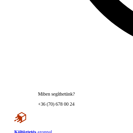
Miben segíthetünk?
+36 (70) 678 00 24
Költöztetés
azonnal