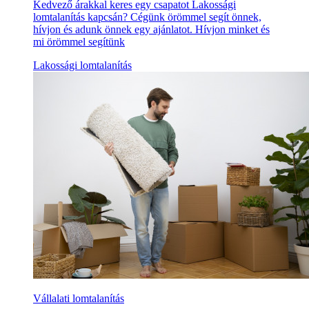
Kedvező árakkal keres egy csapatot Lakossági
lomtalanítás kapcsán? Cégünk örömmel segít önnek,
hívjon és adunk önnek egy ajánlatot. Hívjon minket és
mi örömmel segítünk
Lakossági lomtalanítás
Vállalati lomtalanítás