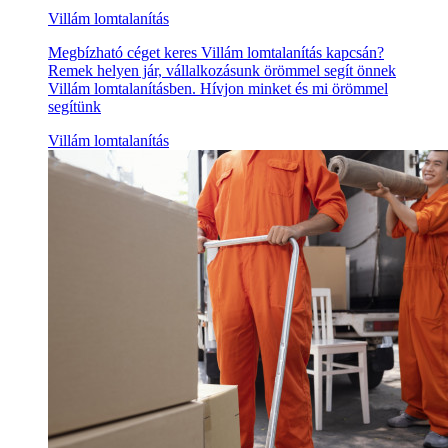
Villám lomtalanítás
Megbízható céget keres Villám lomtalanítás kapcsán?
Remek helyen jár, vállalkozásunk örömmel segít önnek
Villám lomtalanításben. Hívjon minket és mi örömmel
segítünk
Villám lomtalanítás