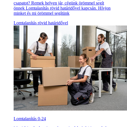
csapatot? Remek helyen jár, cégünk örömmel segít
önnek Lomtalanítás rövid határidővel kapcsán. Hívjon
minket és mi örömmel segítünk
Lomtalanítás rövid határidővel
Lomtalanítás 0-24