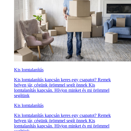
Kis lomtalanítás
Kis lomtalanítás kapcsán keres egy csapatot? Remek
helyen jár, cégünk örömmel segít önnek Kis
lomtalanítás kapcsán. Hívjon minket és mi örömmel
segítünk
Kis lomtalanítás
Kis lomtalanítás kapcsán keres egy csapatot? Remek
helyen jár, cégünk örömmel segít önnek Kis
lomtalanítás kapcsán. Hívjon minket és mi örömmel