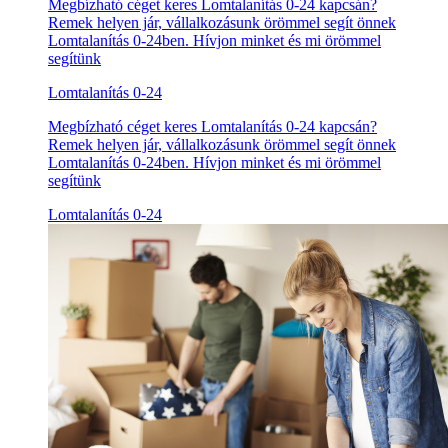
Megbízható céget keres Lomtalanítás 0-24 kapcsán?
Remek helyen jár, vállalkozásunk örömmel segít önnek
Lomtalanítás 0-24ben. Hívjon minket és mi örömmel
segítünk
Lomtalanítás 0-24
Megbízható céget keres Lomtalanítás 0-24 kapcsán?
Remek helyen jár, vállalkozásunk örömmel segít önnek
Lomtalanítás 0-24ben. Hívjon minket és mi örömmel
segítünk
Lomtalanítás 0-24