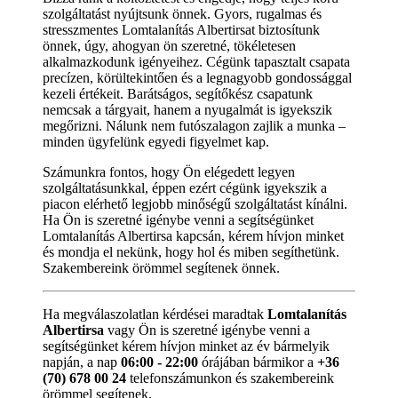
szolgáltatást nyújtsunk önnek. Gyors, rugalmas és
stresszmentes Lomtalanítás Albertirsat biztosítunk
önnek, úgy, ahogyan ön szeretné, tökéletesen
alkalmazkodunk igényeihez. Cégünk tapasztalt csapata
precízen, körültekintően és a legnagyobb gondossággal
kezeli értékeit. Barátságos, segítőkész csapatunk
nemcsak a tárgyait, hanem a nyugalmát is igyekszik
megőrizni. Nálunk nem futószalagon zajlik a munka –
minden ügyfelünk egyedi figyelmet kap.
Számunkra fontos, hogy Ön elégedett legyen
szolgáltatásunkkal, éppen ezért cégünk igyekszik a
piacon elérhető legjobb minőségű szolgáltatást kínálni.
Ha Ön is szeretné igénybe venni a segítségünket
Lomtalanítás Albertirsa kapcsán, kérem hívjon minket
és mondja el nekünk, hogy hol és miben segíthetünk.
Szakembereink örömmel segítenek önnek.
Ha megválaszolatlan kérdései maradtak
Lomtalanítás
Albertirsa
vagy Ön is szeretné igénybe venni a
segítségünket kérem hívjon minket az év bármelyik
napján, a nap
06:00 - 22:00
órájában bármikor a
+36
(70) 678 00 24
telefonszámunkon és szakembereink
örömmel segítenek.