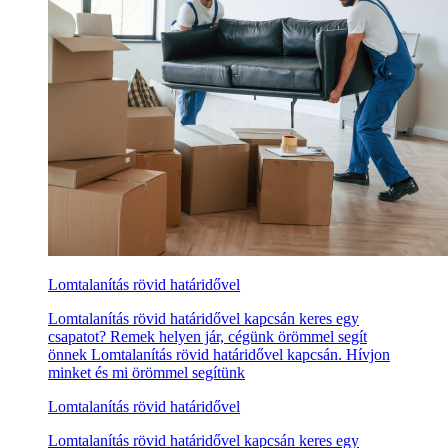
Lomtalanítás rövid határidővel
Lomtalanítás rövid határidővel kapcsán keres egy
csapatot? Remek helyen jár, cégünk örömmel segít
önnek Lomtalanítás rövid határidővel kapcsán. Hívjon
minket és mi örömmel segítünk
Lomtalanítás rövid határidővel
Lomtalanítás rövid határidővel kapcsán keres egy