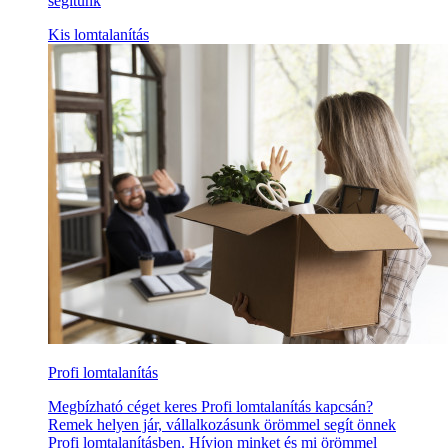
segítünk
Kis lomtalanítás
Profi lomtalanítás
Megbízható céget keres Profi lomtalanítás kapcsán?
Remek helyen jár, vállalkozásunk örömmel segít önnek
Profi lomtalanításben. Hívjon minket és mi örömmel