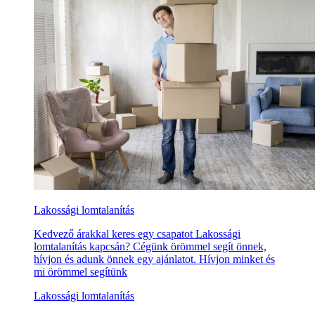
Lakossági lomtalanítás
Kedvező árakkal keres egy csapatot Lakossági
lomtalanítás kapcsán? Cégünk örömmel segít önnek,
hívjon és adunk önnek egy ajánlatot. Hívjon minket és
mi örömmel segítünk
Lakossági lomtalanítás