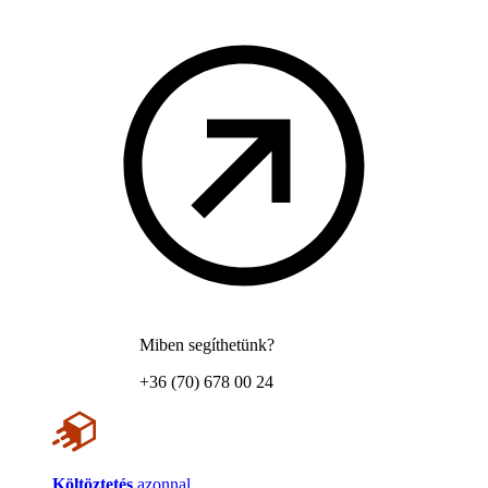
Miben segíthetünk?
+36 (70) 678 00 24
Költöztetés
azonnal