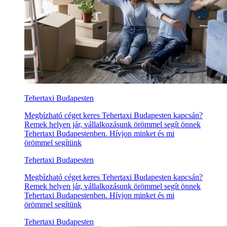
Tehertaxi Budapesten
Megbízható céget keres Tehertaxi Budapesten kapcsán?
Remek helyen jár, vállalkozásunk örömmel segít önnek
Tehertaxi Budapestenben. Hívjon minket és mi
örömmel segítünk
Tehertaxi Budapesten
Megbízható céget keres Tehertaxi Budapesten kapcsán?
Remek helyen jár, vállalkozásunk örömmel segít önnek
Tehertaxi Budapestenben. Hívjon minket és mi
örömmel segítünk
Tehertaxi Budapesten