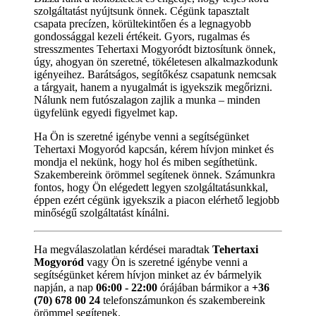
szolgáltatást nyújtsunk önnek. Cégünk tapasztalt
csapata precízen, körültekintően és a legnagyobb
gondossággal kezeli értékeit. Gyors, rugalmas és
stresszmentes Tehertaxi Mogyoródt biztosítunk önnek,
úgy, ahogyan ön szeretné, tökéletesen alkalmazkodunk
igényeihez. Barátságos, segítőkész csapatunk nemcsak
a tárgyait, hanem a nyugalmát is igyekszik megőrizni.
Nálunk nem futószalagon zajlik a munka – minden
ügyfelünk egyedi figyelmet kap.
Ha Ön is szeretné igénybe venni a segítségünket
Tehertaxi Mogyoród kapcsán, kérem hívjon minket és
mondja el nekünk, hogy hol és miben segíthetünk.
Szakembereink örömmel segítenek önnek. Számunkra
fontos, hogy Ön elégedett legyen szolgáltatásunkkal,
éppen ezért cégünk igyekszik a piacon elérhető legjobb
minőségű szolgáltatást kínálni.
Ha megválaszolatlan kérdései maradtak
Tehertaxi
Mogyoród
vagy Ön is szeretné igénybe venni a
segítségünket kérem hívjon minket az év bármelyik
napján, a nap
06:00 - 22:00
órájában bármikor a
+36
(70) 678 00 24
telefonszámunkon és szakembereink
örömmel segítenek.