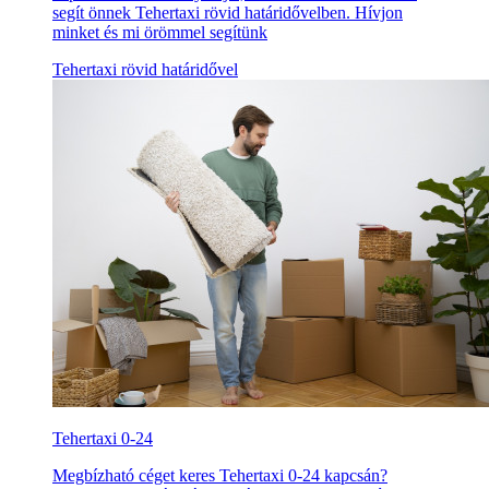
segít önnek Tehertaxi rövid határidővelben. Hívjon
minket és mi örömmel segítünk
Tehertaxi rövid határidővel
Tehertaxi 0-24
Megbízható céget keres Tehertaxi 0-24 kapcsán?