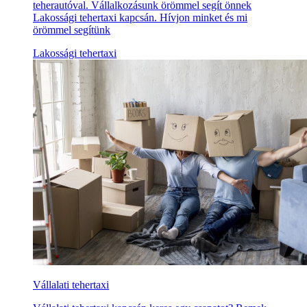
teherautóval. Vállalkozásunk örömmel segít önnek
Lakossági tehertaxi kapcsán. Hívjon minket és mi
örömmel segítünk
Lakossági tehertaxi
Vállalati tehertaxi