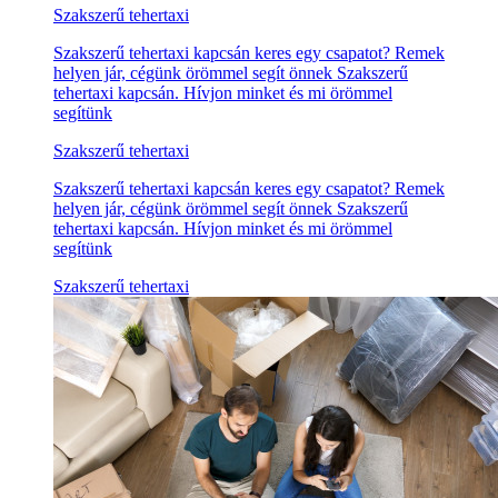
Szakszerű tehertaxi
Szakszerű tehertaxi kapcsán keres egy csapatot? Remek
helyen jár, cégünk örömmel segít önnek Szakszerű
tehertaxi kapcsán. Hívjon minket és mi örömmel
segítünk
Szakszerű tehertaxi
Szakszerű tehertaxi kapcsán keres egy csapatot? Remek
helyen jár, cégünk örömmel segít önnek Szakszerű
tehertaxi kapcsán. Hívjon minket és mi örömmel
segítünk
Szakszerű tehertaxi