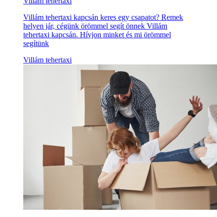
Villám tehertaxi
Villám tehertaxi kapcsán keres egy csapatot? Remek
helyen jár, cégünk örömmel segít önnek Villám
tehertaxi kapcsán. Hívjon minket és mi örömmel
segítünk
Villám tehertaxi