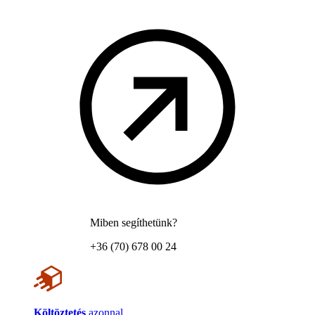
Miben segíthetünk?
+36 (70) 678 00 24
Költöztetés
azonnal