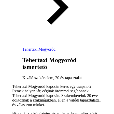
Tehertaxi Mogyoród
Tehertaxi Mogyoród
ismertető
Kiváló szakértelem, 20 év tapasztalat
Tehertaxi Mogyoród kapcsán keres egy csapatot?
Remek helyen jár, cégünk örömmel segít önnek
Tehertaxi Mogyoród kapcsán. Szakembereink 20 éve
dolgoznak a szakmájukban, éljen a valódi tapasztalattal
és válasszon minket.
Bízza ránk a költöztetést és engedje, hogy teljes körű