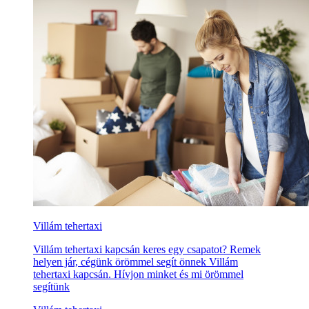
Villám tehertaxi
Villám tehertaxi kapcsán keres egy csapatot? Remek
helyen jár, cégünk örömmel segít önnek Villám
tehertaxi kapcsán. Hívjon minket és mi örömmel
segítünk