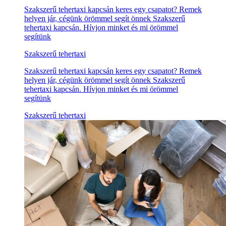
Szakszerű tehertaxi kapcsán keres egy csapatot? Remek
helyen jár, cégünk örömmel segít önnek Szakszerű
tehertaxi kapcsán. Hívjon minket és mi örömmel
segítünk
Szakszerű tehertaxi
Szakszerű tehertaxi kapcsán keres egy csapatot? Remek
helyen jár, cégünk örömmel segít önnek Szakszerű
tehertaxi kapcsán. Hívjon minket és mi örömmel
segítünk
Szakszerű tehertaxi