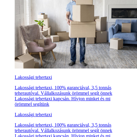
Lakossági tehertaxi
Lakossági tehertaxi, 100% garanciával, 3,5 tonnás
teherautóval. Vállalkozásunk örömmel segít önnek
Lakossági tehertaxi kapcsán. Hívjon minket és mi
örömmel segítünk
Lakossági tehertaxi
Lakossági tehertaxi, 100% garanciával, 3,5 tonnás
teherautóval. Vállalkozásunk örömmel segít önnek
Lakossági tehertaxi kapcsán. Hívjon minket és mi