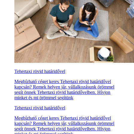
Tehertaxi rövid határidővel
Megbízható céget keres Tehertaxi rövid határidővel
kapcsán? Remek helyen jár, vállalkozásunk örömmel
segít önnek Tehertaxi rövid határidővelben. Hívjon
minket és mi örömmel segítünk
Tehertaxi rövid határidővel
Megbízható céget keres Tehertaxi rövid határidővel
kapcsán? Remek helyen jár, vállalkozásunk örömmel
segít önnek Tehertaxi rövid határidővelben. Hívjon