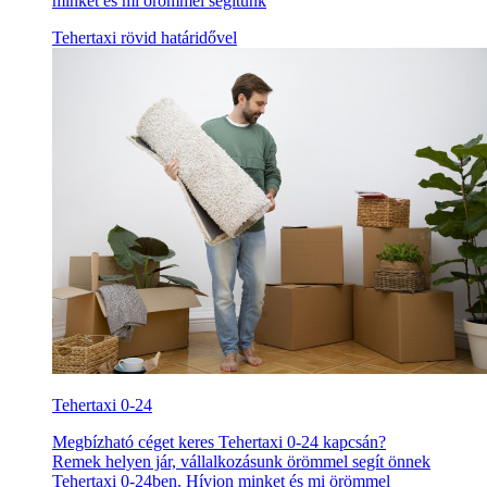
minket és mi örömmel segítünk
Tehertaxi rövid határidővel
Tehertaxi 0-24
Megbízható céget keres Tehertaxi 0-24 kapcsán?
Remek helyen jár, vállalkozásunk örömmel segít önnek
Tehertaxi 0-24ben. Hívjon minket és mi örömmel