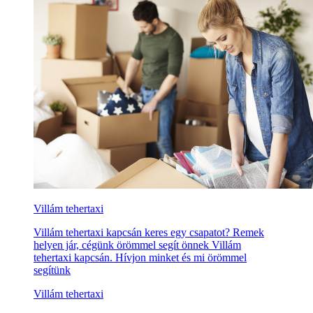
Villám tehertaxi
Villám tehertaxi kapcsán keres egy csapatot? Remek
helyen jár, cégünk örömmel segít önnek Villám
tehertaxi kapcsán. Hívjon minket és mi örömmel
segítünk
Villám tehertaxi