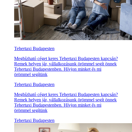
Tehertaxi Budapesten
Megbízható céget keres Tehertaxi Budapesten kapcsán?
Remek helyen jár, vállalkozásunk örömmel segít önnek
Tehertaxi Budapestenben. Hívjon minket és mi
örömmel segítünk
Tehertaxi Budapesten
Megbízható céget keres Tehertaxi Budapesten kapcsán?
Remek helyen jár, vállalkozásunk örömmel segít önnek
Tehertaxi Budapestenben. Hívjon minket és mi
örömmel segítünk
Tehertaxi Budapesten