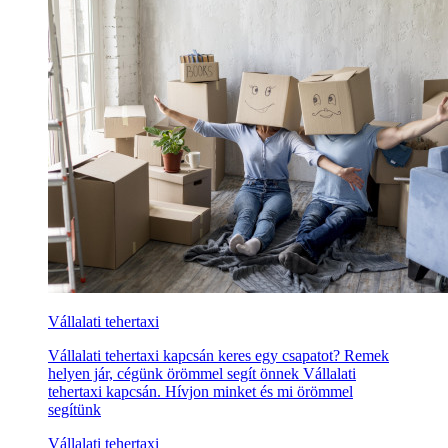
Vállalati tehertaxi
Vállalati tehertaxi kapcsán keres egy csapatot? Remek
helyen jár, cégünk örömmel segít önnek Vállalati
tehertaxi kapcsán. Hívjon minket és mi örömmel
segítünk
Vállalati tehertaxi