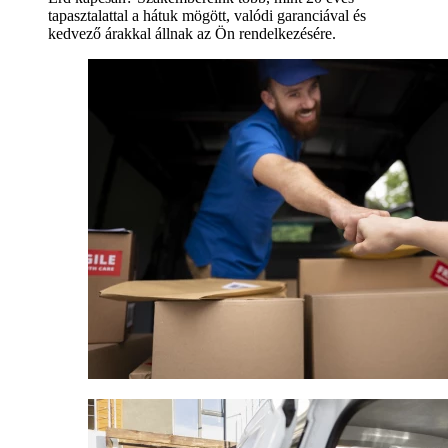
tapasztalattal a hátuk mögött, valódi garanciával és
kedvező árakkal állnak az Ön rendelkezésére.