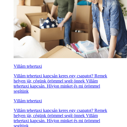
Villám tehertaxi
Villám tehertaxi kapcsán keres egy csapatot? Remek
helyen jár, cégünk örömmel segít önnek Villám
tehertaxi kapcsán. Hívjon minket és mi örömmel
segítünk
Villám tehertaxi
Villám tehertaxi kapcsán keres egy csapatot? Remek
helyen jár, cégünk örömmel segít önnek Villám
tehertaxi kapcsán. Hívjon minket és mi örömmel
segítünk