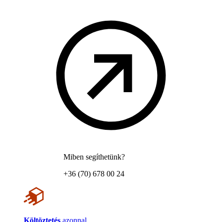
Miben segíthetünk?
+36 (70) 678 00 24
Költöztetés
azonnal