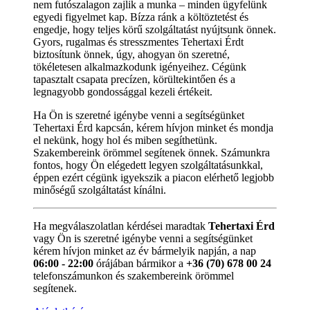
nem futószalagon zajlik a munka – minden ügyfelünk
egyedi figyelmet kap. Bízza ránk a költöztetést és
engedje, hogy teljes körű szolgáltatást nyújtsunk önnek.
Gyors, rugalmas és stresszmentes Tehertaxi Érdt
biztosítunk önnek, úgy, ahogyan ön szeretné,
tökéletesen alkalmazkodunk igényeihez. Cégünk
tapasztalt csapata precízen, körültekintően és a
legnagyobb gondossággal kezeli értékeit.
Ha Ön is szeretné igénybe venni a segítségünket
Tehertaxi Érd kapcsán, kérem hívjon minket és mondja
el nekünk, hogy hol és miben segíthetünk.
Szakembereink örömmel segítenek önnek. Számunkra
fontos, hogy Ön elégedett legyen szolgáltatásunkkal,
éppen ezért cégünk igyekszik a piacon elérhető legjobb
minőségű szolgáltatást kínálni.
Ha megválaszolatlan kérdései maradtak
Tehertaxi Érd
vagy Ön is szeretné igénybe venni a segítségünket
kérem hívjon minket az év bármelyik napján, a nap
06:00 - 22:00
órájában bármikor a
+36 (70) 678 00 24
telefonszámunkon és szakembereink örömmel
segítenek.