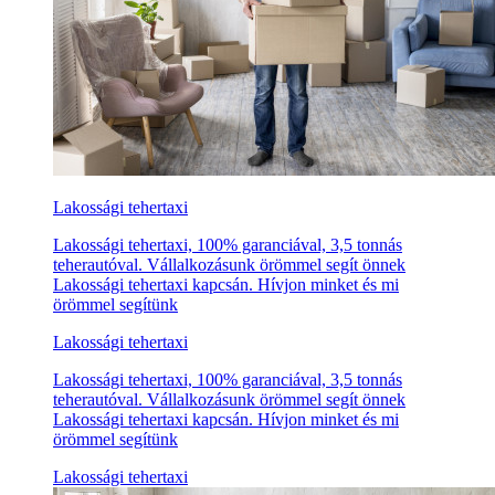
Lakossági tehertaxi
Lakossági tehertaxi, 100% garanciával, 3,5 tonnás
teherautóval. Vállalkozásunk örömmel segít önnek
Lakossági tehertaxi kapcsán. Hívjon minket és mi
örömmel segítünk
Lakossági tehertaxi
Lakossági tehertaxi, 100% garanciával, 3,5 tonnás
teherautóval. Vállalkozásunk örömmel segít önnek
Lakossági tehertaxi kapcsán. Hívjon minket és mi
örömmel segítünk
Lakossági tehertaxi