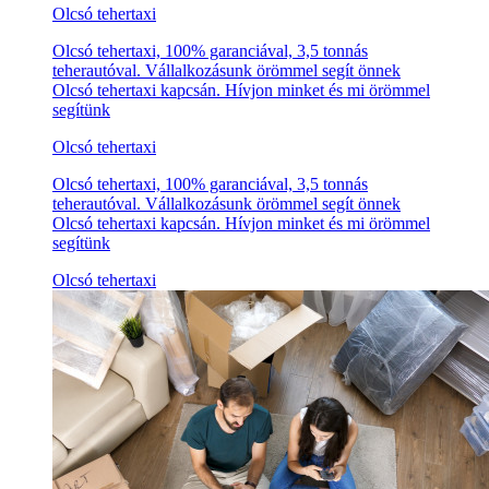
Olcsó tehertaxi
Olcsó tehertaxi, 100% garanciával, 3,5 tonnás
teherautóval. Vállalkozásunk örömmel segít önnek
Olcsó tehertaxi kapcsán. Hívjon minket és mi örömmel
segítünk
Olcsó tehertaxi
Olcsó tehertaxi, 100% garanciával, 3,5 tonnás
teherautóval. Vállalkozásunk örömmel segít önnek
Olcsó tehertaxi kapcsán. Hívjon minket és mi örömmel
segítünk
Olcsó tehertaxi