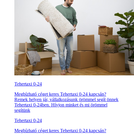
Tehertaxi 0-24
Megbízható céget keres Tehertaxi 0-24 kapcsán?
Remek helyen jár, vállalkozásunk örömmel segít önnek
Tehertaxi 0-24ben. Hívjon minket és mi örömmel
segítünk
Tehertaxi 0-24
Megbízható céget keres Tehertaxi 0-24 kapcsán?