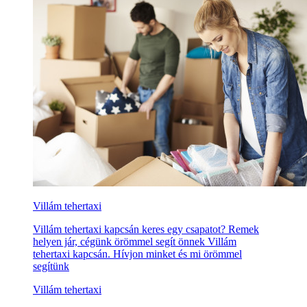
Villám tehertaxi
Villám tehertaxi kapcsán keres egy csapatot? Remek
helyen jár, cégünk örömmel segít önnek Villám
tehertaxi kapcsán. Hívjon minket és mi örömmel
segítünk
Villám tehertaxi