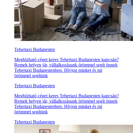
Tehertaxi Budapesten
Megbízható céget keres Tehertaxi Budapesten kapcsán?
Remek helyen jár, vállalkozásunk örömmel segít önnek
Tehertaxi Budapestenben. Hívjon minket és mi
örömmel segítünk
Tehertaxi Budapesten
Megbízható céget keres Tehertaxi Budapesten kapcsán?
Remek helyen jár, vállalkozásunk örömmel segít önnek
Tehertaxi Budapestenben. Hívjon minket és mi
örömmel segítünk
Tehertaxi Budapesten