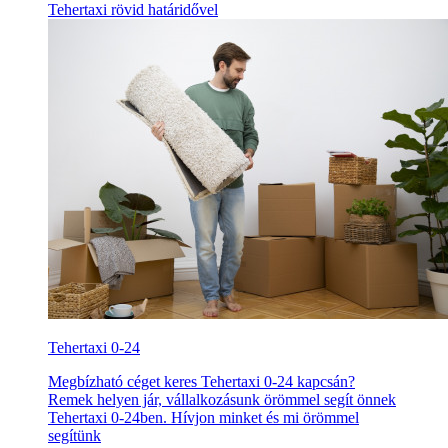
Tehertaxi rövid határidővel
Tehertaxi 0-24
Megbízható céget keres Tehertaxi 0-24 kapcsán?
Remek helyen jár, vállalkozásunk örömmel segít önnek
Tehertaxi 0-24ben. Hívjon minket és mi örömmel
segítünk