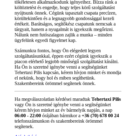
tökéletesen alkalmazkodunk igényeihez. Bízza ránk a
költöztetést és engedje, hogy teljes körű szolgáltatást
nyújtsunk önnek. Cégünk tapasztalt csapata precízen,
körültekintően és a legnagyobb gondossággal kezeli
értékeit. Barátságos, segítőkész csapatunk nemcsak a
tárgyait, hanem a nyugalmát is igyekszik megőrizni.
Nálunk nem futószalagon zajlik a munka – minden
ügyfelünk egyedi figyelmet kap.
Számunkra fontos, hogy Ön elégedett legyen
szolgáltatásunkkal, éppen ezért cégünk igyekszik a
piacon elérhető legjobb minőségű szolgáltatást kínálni.
Ha Ön is szeretné igénybe venni a segítségünket
Tehertaxi Pilis kapcsán, kérem hívjon minket és mondja
el nekünk, hogy hol és miben segíthetünk.
Szakembereink örömmel segítenek önnek.
Ha megválaszolatlan kérdései maradtak
Tehertaxi Pilis
vagy Ön is szeretné igénybe venni a segítségünket
kérem hívjon minket az év bármelyik napján, a nap
06:00 - 22:00
órájában bármikor a
+36 (70) 678 00 24
telefonszámunkon és szakembereink örömmel
segítenek.