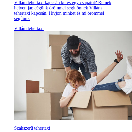
Villám tehertaxi kapcsán keres egy csapatot? Remek
helyen jár, cégünk örömmel segít önnek Villám
tehertaxi kapcsán. Hívjon minket és mi örömmel
segítünk
Villám tehertaxi
Szakszerű tehertaxi