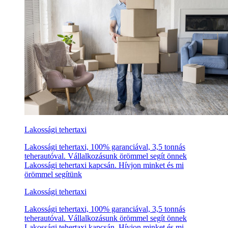
Lakossági tehertaxi
Lakossági tehertaxi, 100% garanciával, 3,5 tonnás
teherautóval. Vállalkozásunk örömmel segít önnek
Lakossági tehertaxi kapcsán. Hívjon minket és mi
örömmel segítünk
Lakossági tehertaxi
Lakossági tehertaxi, 100% garanciával, 3,5 tonnás
teherautóval. Vállalkozásunk örömmel segít önnek
Lakossági tehertaxi kapcsán. Hívjon minket és mi