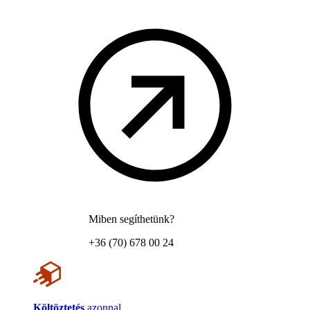
Miben segíthetünk?
+36 (70) 678 00 24
Költöztetés
azonnal