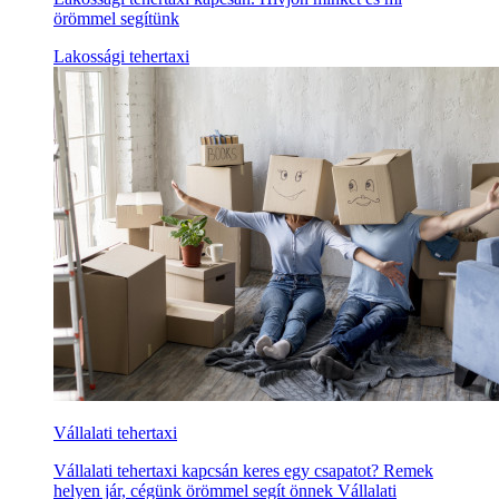
örömmel segítünk
Lakossági tehertaxi
Vállalati tehertaxi
Vállalati tehertaxi kapcsán keres egy csapatot? Remek
helyen jár, cégünk örömmel segít önnek Vállalati