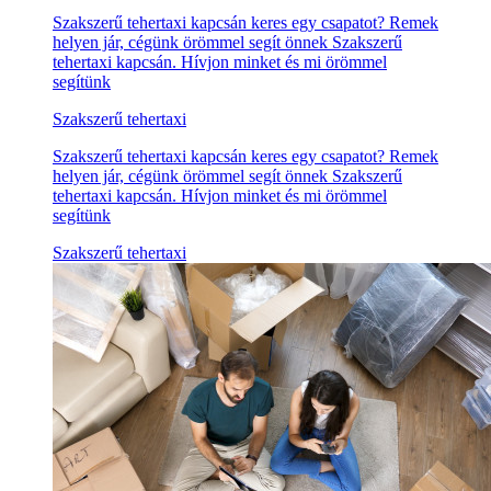
Szakszerű tehertaxi kapcsán keres egy csapatot? Remek
helyen jár, cégünk örömmel segít önnek Szakszerű
tehertaxi kapcsán. Hívjon minket és mi örömmel
segítünk
Szakszerű tehertaxi
Szakszerű tehertaxi kapcsán keres egy csapatot? Remek
helyen jár, cégünk örömmel segít önnek Szakszerű
tehertaxi kapcsán. Hívjon minket és mi örömmel
segítünk
Szakszerű tehertaxi