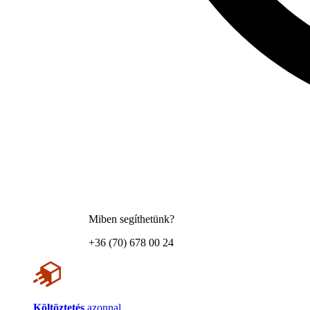
Miben segíthetünk?
+36 (70) 678 00 24
Költöztetés
azonnal