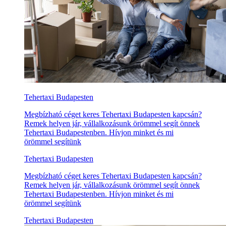
Tehertaxi Budapesten
Megbízható céget keres Tehertaxi Budapesten kapcsán?
Remek helyen jár, vállalkozásunk örömmel segít önnek
Tehertaxi Budapestenben. Hívjon minket és mi
örömmel segítünk
Tehertaxi Budapesten
Megbízható céget keres Tehertaxi Budapesten kapcsán?
Remek helyen jár, vállalkozásunk örömmel segít önnek
Tehertaxi Budapestenben. Hívjon minket és mi
örömmel segítünk
Tehertaxi Budapesten