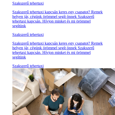
Szakszerű tehertaxi
Szakszerű tehertaxi kapcsán keres egy csapatot? Remek
helyen jár, cégünk örömmel segít önnek Szakszerű
tehertaxi kapcsán. Hívjon minket és mi örömmel
segítünk
Szakszerű tehertaxi
Szakszerű tehertaxi kapcsán keres egy csapatot? Remek
helyen jár, cégünk örömmel segít önnek Szakszerű
tehertaxi kapcsán. Hívjon minket és mi örömmel
segítünk
Szakszerű tehertaxi