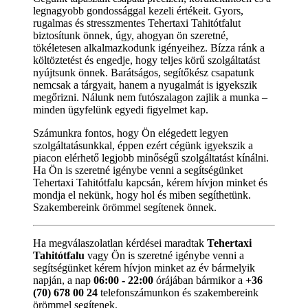
legnagyobb gondossággal kezeli értékeit. Gyors,
rugalmas és stresszmentes Tehertaxi Tahitótfalut
biztosítunk önnek, úgy, ahogyan ön szeretné,
tökéletesen alkalmazkodunk igényeihez. Bízza ránk a
költöztetést és engedje, hogy teljes körű szolgáltatást
nyújtsunk önnek. Barátságos, segítőkész csapatunk
nemcsak a tárgyait, hanem a nyugalmát is igyekszik
megőrizni. Nálunk nem futószalagon zajlik a munka –
minden ügyfelünk egyedi figyelmet kap.
Számunkra fontos, hogy Ön elégedett legyen
szolgáltatásunkkal, éppen ezért cégünk igyekszik a
piacon elérhető legjobb minőségű szolgáltatást kínálni.
Ha Ön is szeretné igénybe venni a segítségünket
Tehertaxi Tahitótfalu kapcsán, kérem hívjon minket és
mondja el nekünk, hogy hol és miben segíthetünk.
Szakembereink örömmel segítenek önnek.
Ha megválaszolatlan kérdései maradtak
Tehertaxi
Tahitótfalu
vagy Ön is szeretné igénybe venni a
segítségünket kérem hívjon minket az év bármelyik
napján, a nap
06:00 - 22:00
órájában bármikor a
+36
(70) 678 00 24
telefonszámunkon és szakembereink
örömmel segítenek.