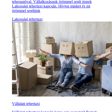
teherautóval. Vállalkozásunk örömmel segít önnek
Lakossági tehertaxi kapcsán. Hívjon minket és mi
örömmel segítünk
Lakossági tehertaxi
Vállalati tehertaxi