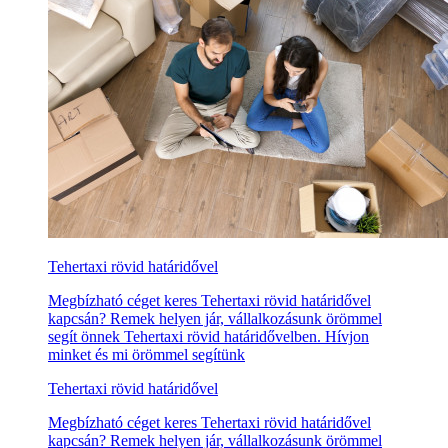
Tehertaxi rövid határidővel
Megbízható céget keres Tehertaxi rövid határidővel
kapcsán? Remek helyen jár, vállalkozásunk örömmel
segít önnek Tehertaxi rövid határidővelben. Hívjon
minket és mi örömmel segítünk
Tehertaxi rövid határidővel
Megbízható céget keres Tehertaxi rövid határidővel
kapcsán? Remek helyen jár, vállalkozásunk örömmel