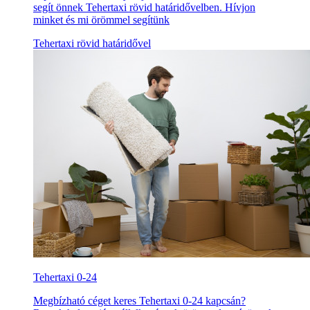
segít önnek Tehertaxi rövid határidővelben. Hívjon
minket és mi örömmel segítünk
Tehertaxi rövid határidővel
Tehertaxi 0-24
Megbízható céget keres Tehertaxi 0-24 kapcsán?