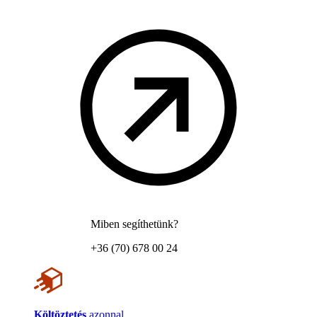
Miben segíthetünk?
+36 (70) 678 00 24
Költöztetés
azonnal