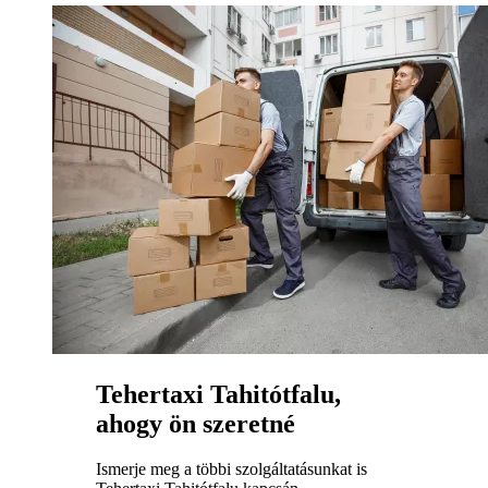
Tehertaxi Tahitótfalu,
ahogy ön szeretné
Ismerje meg a többi szolgáltatásunkat is