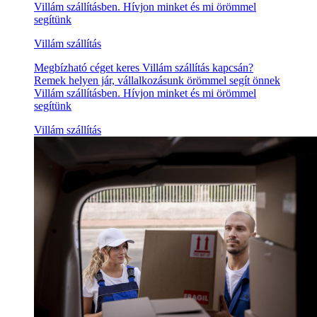
Villám szállításben. Hívjon minket és mi örömmel
segítünk
Villám szállítás
Megbízható céget keres Villám szállítás kapcsán?
Remek helyen jár, vállalkozásunk örömmel segít önnek
Villám szállításben. Hívjon minket és mi örömmel
segítünk
Villám szállítás