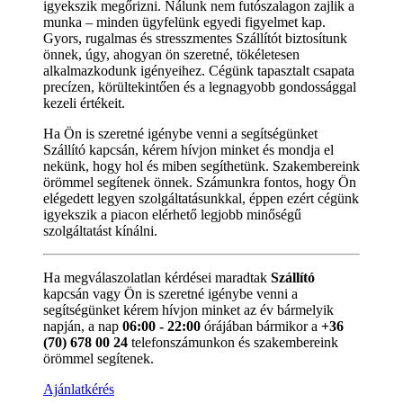
igyekszik megőrizni. Nálunk nem futószalagon zajlik a
munka – minden ügyfelünk egyedi figyelmet kap.
Gyors, rugalmas és stresszmentes Szállítót biztosítunk
önnek, úgy, ahogyan ön szeretné, tökéletesen
alkalmazkodunk igényeihez. Cégünk tapasztalt csapata
precízen, körültekintően és a legnagyobb gondossággal
kezeli értékeit.
Ha Ön is szeretné igénybe venni a segítségünket
Szállító kapcsán, kérem hívjon minket és mondja el
nekünk, hogy hol és miben segíthetünk. Szakembereink
örömmel segítenek önnek. Számunkra fontos, hogy Ön
elégedett legyen szolgáltatásunkkal, éppen ezért cégünk
igyekszik a piacon elérhető legjobb minőségű
szolgáltatást kínálni.
Ha megválaszolatlan kérdései maradtak
Szállító
kapcsán vagy Ön is szeretné igénybe venni a
segítségünket kérem hívjon minket az év bármelyik
napján, a nap
06:00 - 22:00
órájában bármikor a
+36
(70) 678 00 24
telefonszámunkon és szakembereink
örömmel segítenek.
Ajánlatkérés