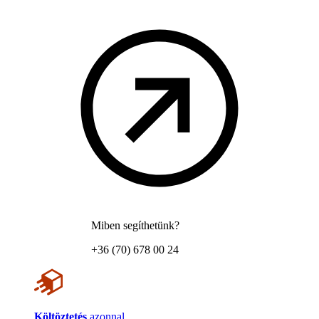
Miben segíthetünk?
+36 (70) 678 00 24
Költöztetés
azonnal