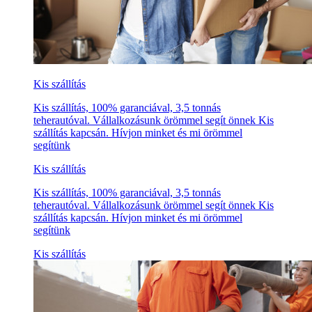
Kis szállítás
Kis szállítás, 100% garanciával, 3,5 tonnás
teherautóval. Vállalkozásunk örömmel segít önnek Kis
szállítás kapcsán. Hívjon minket és mi örömmel
segítünk
Kis szállítás
Kis szállítás, 100% garanciával, 3,5 tonnás
teherautóval. Vállalkozásunk örömmel segít önnek Kis
szállítás kapcsán. Hívjon minket és mi örömmel
segítünk
Kis szállítás