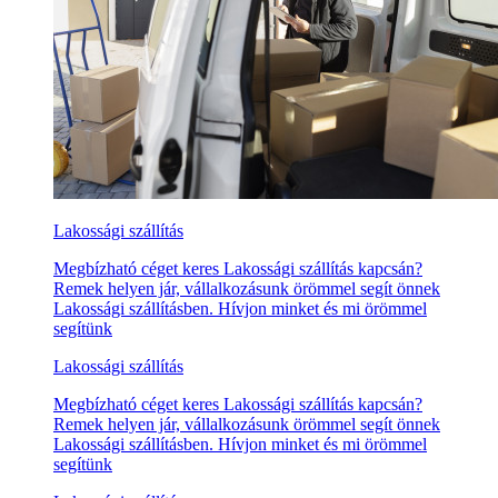
Lakossági szállítás
Megbízható céget keres Lakossági szállítás kapcsán?
Remek helyen jár, vállalkozásunk örömmel segít önnek
Lakossági szállításben. Hívjon minket és mi örömmel
segítünk
Lakossági szállítás
Megbízható céget keres Lakossági szállítás kapcsán?
Remek helyen jár, vállalkozásunk örömmel segít önnek
Lakossági szállításben. Hívjon minket és mi örömmel
segítünk