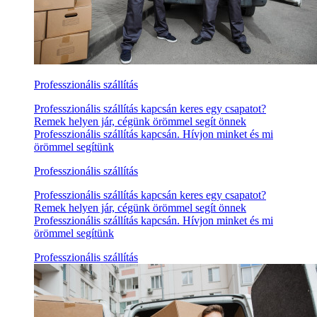
Professzionális szállítás
Professzionális szállítás kapcsán keres egy csapatot?
Remek helyen jár, cégünk örömmel segít önnek
Professzionális szállítás kapcsán. Hívjon minket és mi
örömmel segítünk
Professzionális szállítás
Professzionális szállítás kapcsán keres egy csapatot?
Remek helyen jár, cégünk örömmel segít önnek
Professzionális szállítás kapcsán. Hívjon minket és mi
örömmel segítünk
Professzionális szállítás