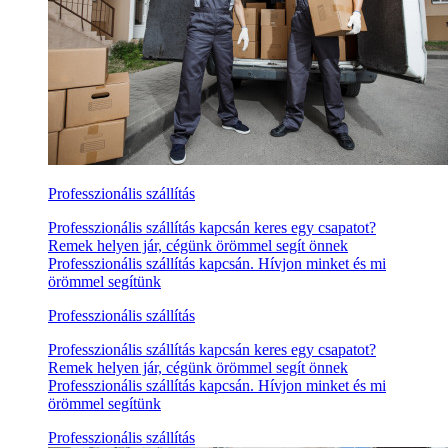
Professzionális szállítás
Professzionális szállítás kapcsán keres egy csapatot?
Remek helyen jár, cégünk örömmel segít önnek
Professzionális szállítás kapcsán. Hívjon minket és mi
örömmel segítünk
Professzionális szállítás
Professzionális szállítás kapcsán keres egy csapatot?
Remek helyen jár, cégünk örömmel segít önnek
Professzionális szállítás kapcsán. Hívjon minket és mi
örömmel segítünk
Professzionális szállítás