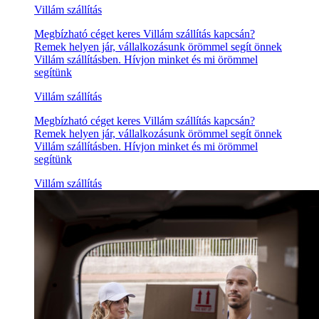
Villám szállítás
Megbízható céget keres Villám szállítás kapcsán?
Remek helyen jár, vállalkozásunk örömmel segít önnek
Villám szállításben. Hívjon minket és mi örömmel
segítünk
Villám szállítás
Megbízható céget keres Villám szállítás kapcsán?
Remek helyen jár, vállalkozásunk örömmel segít önnek
Villám szállításben. Hívjon minket és mi örömmel
segítünk
Villám szállítás