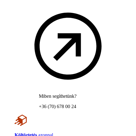
Miben segíthetünk?
+36 (70) 678 00 24
Költöztetés
azonnal