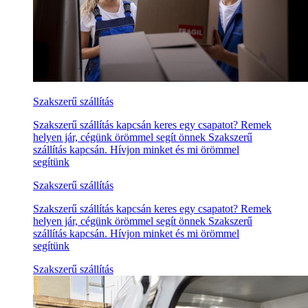
Szakszerű szállítás
Szakszerű szállítás kapcsán keres egy csapatot? Remek
helyen jár, cégünk örömmel segít önnek Szakszerű
szállítás kapcsán. Hívjon minket és mi örömmel
segítünk
Szakszerű szállítás
Szakszerű szállítás kapcsán keres egy csapatot? Remek
helyen jár, cégünk örömmel segít önnek Szakszerű
szállítás kapcsán. Hívjon minket és mi örömmel
segítünk
Szakszerű szállítás