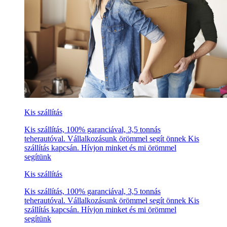
Kis szállítás
Kis szállítás, 100% garanciával, 3,5 tonnás
teherautóval. Vállalkozásunk örömmel segít önnek Kis
szállítás kapcsán. Hívjon minket és mi örömmel
segítünk
Kis szállítás
Kis szállítás, 100% garanciával, 3,5 tonnás
teherautóval. Vállalkozásunk örömmel segít önnek Kis
szállítás kapcsán. Hívjon minket és mi örömmel
segítünk