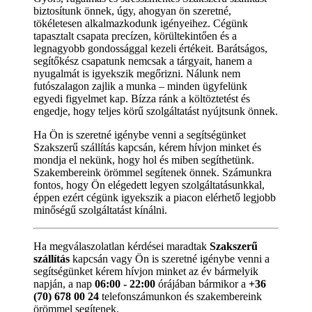
biztosítunk önnek, úgy, ahogyan ön szeretné,
tökéletesen alkalmazkodunk igényeihez. Cégünk
tapasztalt csapata precízen, körültekintően és a
legnagyobb gondossággal kezeli értékeit. Barátságos,
segítőkész csapatunk nemcsak a tárgyait, hanem a
nyugalmát is igyekszik megőrizni. Nálunk nem
futószalagon zajlik a munka – minden ügyfelünk
egyedi figyelmet kap. Bízza ránk a költöztetést és
engedje, hogy teljes körű szolgáltatást nyújtsunk önnek.
Ha Ön is szeretné igénybe venni a segítségünket
Szakszerű szállítás kapcsán, kérem hívjon minket és
mondja el nekünk, hogy hol és miben segíthetünk.
Szakembereink örömmel segítenek önnek. Számunkra
fontos, hogy Ön elégedett legyen szolgáltatásunkkal,
éppen ezért cégünk igyekszik a piacon elérhető legjobb
minőségű szolgáltatást kínálni.
Ha megválaszolatlan kérdései maradtak
Szakszerű
szállítás
kapcsán vagy Ön is szeretné igénybe venni a
segítségünket kérem hívjon minket az év bármelyik
napján, a nap
06:00 - 22:00
órájában bármikor a
+36
(70) 678 00 24
telefonszámunkon és szakembereink
örömmel segítenek.