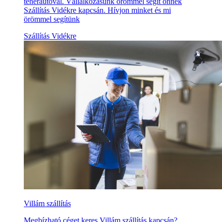
teherautóval. Vállalkozásunk örömmel segít önnek
Szállítás Vidékre kapcsán. Hívjon minket és mi
örömmel segítünk
Szállítás Vidékre
Villám szállítás
Megbízható céget keres Villám szállítás kapcsán?