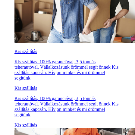
Kis szállítás
Kis szállítás, 100% garanciával, 3,5 tonnás
teherautóval. Vállalkozásunk örömmel segít önnek Kis
szállítás kapcsán. Hívjon minket és mi örömmel
segítünk
Kis szállítás
Kis szállítás, 100% garanciával, 3,5 tonnás
teherautóval. Vállalkozásunk örömmel segít önnek Kis
szállítás kapcsán. Hívjon minket és mi örömmel
segítünk
Kis szállítás