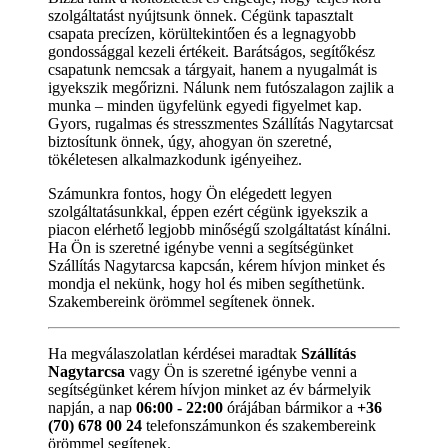
szolgáltatást nyújtsunk önnek. Cégünk tapasztalt
csapata precízen, körültekintően és a legnagyobb
gondossággal kezeli értékeit. Barátságos, segítőkész
csapatunk nemcsak a tárgyait, hanem a nyugalmát is
igyekszik megőrizni. Nálunk nem futószalagon zajlik a
munka – minden ügyfelünk egyedi figyelmet kap.
Gyors, rugalmas és stresszmentes Szállítás Nagytarcsat
biztosítunk önnek, úgy, ahogyan ön szeretné,
tökéletesen alkalmazkodunk igényeihez.
Számunkra fontos, hogy Ön elégedett legyen
szolgáltatásunkkal, éppen ezért cégünk igyekszik a
piacon elérhető legjobb minőségű szolgáltatást kínálni.
Ha Ön is szeretné igénybe venni a segítségünket
Szállítás Nagytarcsa kapcsán, kérem hívjon minket és
mondja el nekünk, hogy hol és miben segíthetünk.
Szakembereink örömmel segítenek önnek.
Ha megválaszolatlan kérdései maradtak
Szállítás
Nagytarcsa
vagy Ön is szeretné igénybe venni a
segítségünket kérem hívjon minket az év bármelyik
napján, a nap
06:00 - 22:00
órájában bármikor a
+36
(70) 678 00 24
telefonszámunkon és szakembereink
örömmel segítenek.