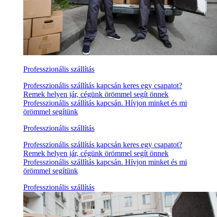
Professzionális szállítás
Professzionális szállítás kapcsán keres egy csapatot?
Remek helyen jár, cégünk örömmel segít önnek
Professzionális szállítás kapcsán. Hívjon minket és mi
örömmel segítünk
Professzionális szállítás
Professzionális szállítás kapcsán keres egy csapatot?
Remek helyen jár, cégünk örömmel segít önnek
Professzionális szállítás kapcsán. Hívjon minket és mi
örömmel segítünk
Professzionális szállítás