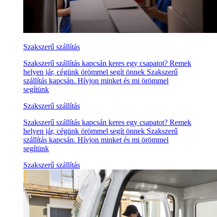
Szakszerű szállítás
Szakszerű szállítás kapcsán keres egy csapatot? Remek
helyen jár, cégünk örömmel segít önnek Szakszerű
szállítás kapcsán. Hívjon minket és mi örömmel
segítünk
Szakszerű szállítás
Szakszerű szállítás kapcsán keres egy csapatot? Remek
helyen jár, cégünk örömmel segít önnek Szakszerű
szállítás kapcsán. Hívjon minket és mi örömmel
segítünk
Szakszerű szállítás