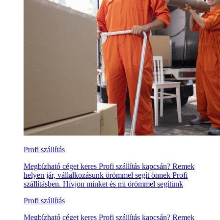
Profi szállítás
Megbízható céget keres Profi szállítás kapcsán? Remek
helyen jár, vállalkozásunk örömmel segít önnek Profi
szállításben. Hívjon minket és mi örömmel segítünk
Profi szállítás
Megbízható céget keres Profi szállítás kapcsán? Remek