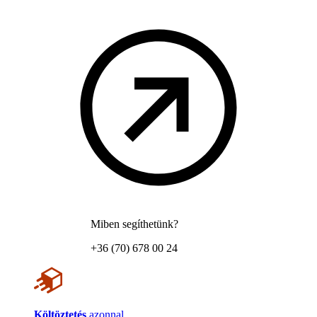
Miben segíthetünk?
+36 (70) 678 00 24
Költöztetés
azonnal