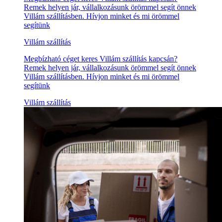
Remek helyen jár, vállalkozásunk örömmel segít önnek
Villám szállításben. Hívjon minket és mi örömmel
segítünk
Villám szállítás
Megbízható céget keres Villám szállítás kapcsán?
Remek helyen jár, vállalkozásunk örömmel segít önnek
Villám szállításben. Hívjon minket és mi örömmel
segítünk
Villám szállítás