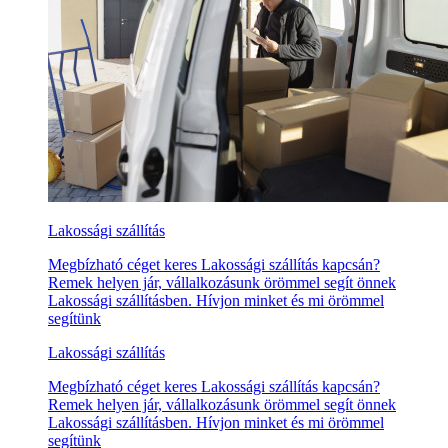
Lakossági szállítás
Megbízható céget keres Lakossági szállítás kapcsán?
Remek helyen jár, vállalkozásunk örömmel segít önnek
Lakossági szállításben. Hívjon minket és mi örömmel
segítünk
Lakossági szállítás
Megbízható céget keres Lakossági szállítás kapcsán?
Remek helyen jár, vállalkozásunk örömmel segít önnek
Lakossági szállításben. Hívjon minket és mi örömmel
segítünk