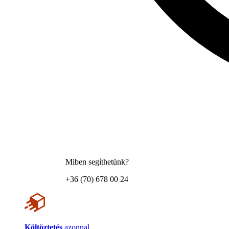
Miben segíthetünk?
+36 (70) 678 00 24
Költöztetés
azonnal