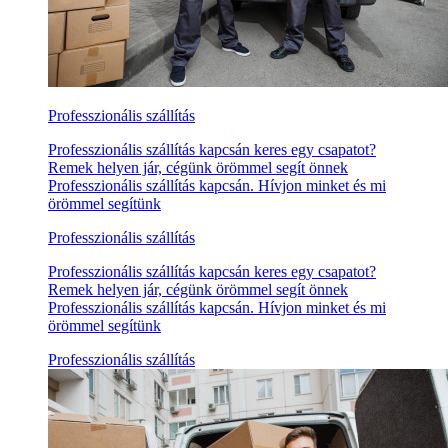
Professzionális szállítás
Professzionális szállítás kapcsán keres egy csapatot?
Remek helyen jár, cégünk örömmel segít önnek
Professzionális szállítás kapcsán. Hívjon minket és mi
örömmel segítünk
Professzionális szállítás
Professzionális szállítás kapcsán keres egy csapatot?
Remek helyen jár, cégünk örömmel segít önnek
Professzionális szállítás kapcsán. Hívjon minket és mi
örömmel segítünk
Professzionális szállítás