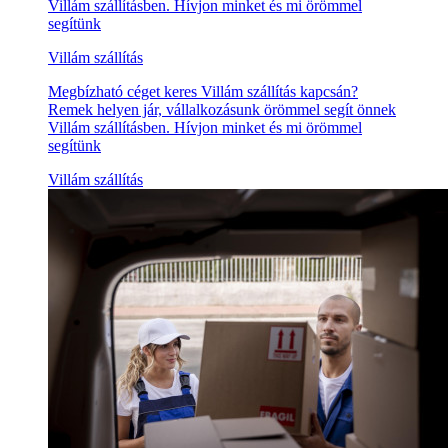
Villám szállításben. Hívjon minket és mi örömmel
segítünk
Villám szállítás
Megbízható céget keres Villám szállítás kapcsán?
Remek helyen jár, vállalkozásunk örömmel segít önnek
Villám szállításben. Hívjon minket és mi örömmel
segítünk
Villám szállítás