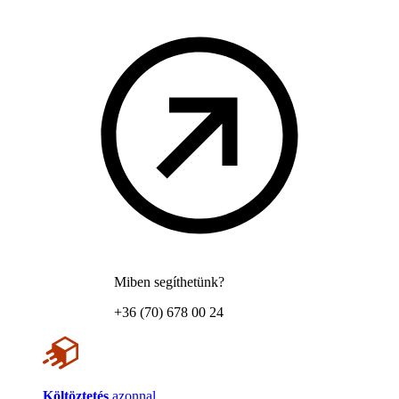
Miben segíthetünk?
+36 (70) 678 00 24
Költöztetés
azonnal