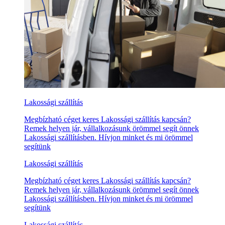
Lakossági szállítás
Megbízható céget keres Lakossági szállítás kapcsán?
Remek helyen jár, vállalkozásunk örömmel segít önnek
Lakossági szállításben. Hívjon minket és mi örömmel
segítünk
Lakossági szállítás
Megbízható céget keres Lakossági szállítás kapcsán?
Remek helyen jár, vállalkozásunk örömmel segít önnek
Lakossági szállításben. Hívjon minket és mi örömmel
segítünk
Lakossági szállítás