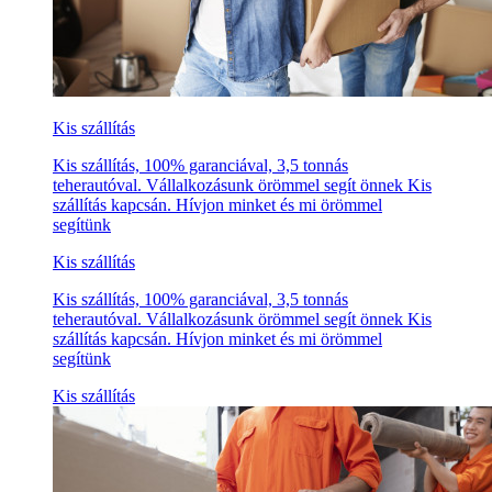
Kis szállítás
Kis szállítás, 100% garanciával, 3,5 tonnás
teherautóval. Vállalkozásunk örömmel segít önnek Kis
szállítás kapcsán. Hívjon minket és mi örömmel
segítünk
Kis szállítás
Kis szállítás, 100% garanciával, 3,5 tonnás
teherautóval. Vállalkozásunk örömmel segít önnek Kis
szállítás kapcsán. Hívjon minket és mi örömmel
segítünk
Kis szállítás