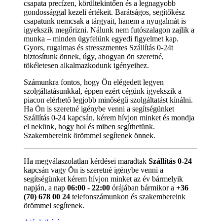
csapata precízen, körültekintően és a legnagyobb
gondossággal kezeli értékeit. Barátságos, segítőkész
csapatunk nemcsak a tárgyait, hanem a nyugalmát is
igyekszik megőrizni. Nálunk nem futószalagon zajlik a
munka – minden ügyfelünk egyedi figyelmet kap.
Gyors, rugalmas és stresszmentes Szállítás 0-24t
biztosítunk önnek, úgy, ahogyan ön szeretné,
tökéletesen alkalmazkodunk igényeihez.
Számunkra fontos, hogy Ön elégedett legyen
szolgáltatásunkkal, éppen ezért cégünk igyekszik a
piacon elérhető legjobb minőségű szolgáltatást kínálni.
Ha Ön is szeretné igénybe venni a segítségünket
Szállítás 0-24 kapcsán, kérem hívjon minket és mondja
el nekünk, hogy hol és miben segíthetünk.
Szakembereink örömmel segítenek önnek.
Ha megválaszolatlan kérdései maradtak
Szállítás 0-24
kapcsán vagy Ön is szeretné igénybe venni a
segítségünket kérem hívjon minket az év bármelyik
napján, a nap
06:00 - 22:00
órájában bármikor a
+36
(70) 678 00 24
telefonszámunkon és szakembereink
örömmel segítenek.