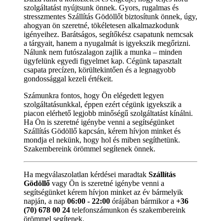
szolgáltatást nyújtsunk önnek. Gyors, rugalmas és
stresszmentes Szállítás Gödöllőt biztosítunk önnek, úgy,
ahogyan ön szeretné, tökéletesen alkalmazkodunk
igényeihez. Barátságos, segítőkész csapatunk nemcsak
a tárgyait, hanem a nyugalmát is igyekszik megőrizni.
Nálunk nem futószalagon zajlik a munka – minden
ügyfelünk egyedi figyelmet kap. Cégünk tapasztalt
csapata precízen, körültekintően és a legnagyobb
gondossággal kezeli értékeit.
Számunkra fontos, hogy Ön elégedett legyen
szolgáltatásunkkal, éppen ezért cégünk igyekszik a
piacon elérhető legjobb minőségű szolgáltatást kínálni.
Ha Ön is szeretné igénybe venni a segítségünket
Szállítás Gödöllő kapcsán, kérem hívjon minket és
mondja el nekünk, hogy hol és miben segíthetünk.
Szakembereink örömmel segítenek önnek.
Ha megválaszolatlan kérdései maradtak
Szállítás
Gödöllő
vagy Ön is szeretné igénybe venni a
segítségünket kérem hívjon minket az év bármelyik
napján, a nap
06:00 - 22:00
órájában bármikor a
+36
(70) 678 00 24
telefonszámunkon és szakembereink
örömmel segítenek.