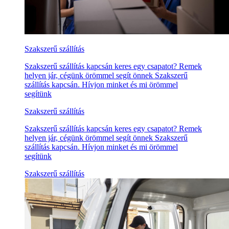
Szakszerű szállítás
Szakszerű szállítás kapcsán keres egy csapatot? Remek
helyen jár, cégünk örömmel segít önnek Szakszerű
szállítás kapcsán. Hívjon minket és mi örömmel
segítünk
Szakszerű szállítás
Szakszerű szállítás kapcsán keres egy csapatot? Remek
helyen jár, cégünk örömmel segít önnek Szakszerű
szállítás kapcsán. Hívjon minket és mi örömmel
segítünk
Szakszerű szállítás