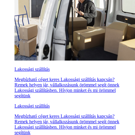
Lakossági szállítás
Megbízható céget keres Lakossági szállítás kapcsán?
Remek helyen jár, vállalkozásunk örömmel segít önnek
Lakossági szállításben. Hívjon minket és mi örömmel
segítünk
Lakossági szállítás
Megbízható céget keres Lakossági szállítás kapcsán?
Remek helyen jár, vállalkozásunk örömmel segít önnek
Lakossági szállításben. Hívjon minket és mi örömmel
segítünk