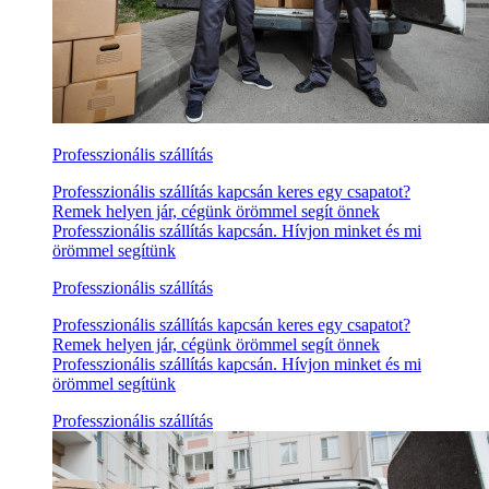
Professzionális szállítás
Professzionális szállítás kapcsán keres egy csapatot?
Remek helyen jár, cégünk örömmel segít önnek
Professzionális szállítás kapcsán. Hívjon minket és mi
örömmel segítünk
Professzionális szállítás
Professzionális szállítás kapcsán keres egy csapatot?
Remek helyen jár, cégünk örömmel segít önnek
Professzionális szállítás kapcsán. Hívjon minket és mi
örömmel segítünk
Professzionális szállítás