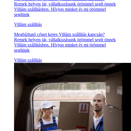
Remek helyen jár, vállalkozásunk örömmel segít önnek
Villám szállításben. Hívjon minket és mi örömmel
segítünk
Villám szállítás
Megbízható céget keres Villám szállítás kapcsán?
Remek helyen jár, vállalkozásunk örömmel segít önnek
Villám szállításben. Hívjon minket és mi örömmel
segítünk
Villám szállítás