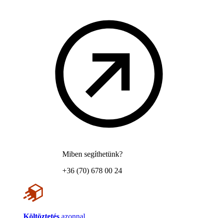
Miben segíthetünk?
+36 (70) 678 00 24
Költöztetés
azonnal