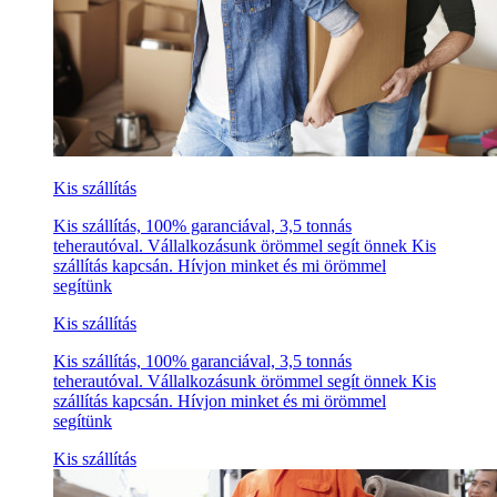
Kis szállítás
Kis szállítás, 100% garanciával, 3,5 tonnás
teherautóval. Vállalkozásunk örömmel segít önnek Kis
szállítás kapcsán. Hívjon minket és mi örömmel
segítünk
Kis szállítás
Kis szállítás, 100% garanciával, 3,5 tonnás
teherautóval. Vállalkozásunk örömmel segít önnek Kis
szállítás kapcsán. Hívjon minket és mi örömmel
segítünk
Kis szállítás