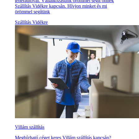
teherautóval. Vállalkozásunk örömmel segít önnek
Szállítás Vidékre kapcsán. Hívjon minket és mi
örömmel segítünk
Szállítás Vidékre
Villám szállítás
Megbízható céget keres Villám szállítás kapcsán?