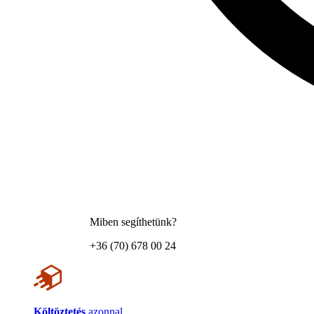
Miben segíthetünk?
+36 (70) 678 00 24
Költöztetés
azonnal