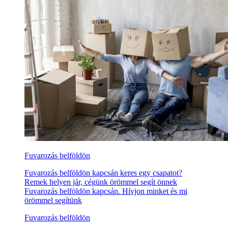
Fuvarozás belföldön
Fuvarozás belföldön kapcsán keres egy csapatot?
Remek helyen jár, cégünk örömmel segít önnek
Fuvarozás belföldön kapcsán. Hívjon minket és mi
örömmel segítünk
Fuvarozás belföldön