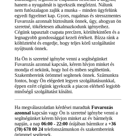
hanem a nyugalmát is igyekszik megőrizni. Nálunk
nem futószalagon zajlik a munka – minden ügyfelünk
egyedi figyelmet kap. Gyors, rugalmas és stresszmentes
Fuvarozás azonnalt biztosítunk önnek, úgy, ahogyan ön
szeretné, tökéletesen alkalmazkodunk igényeihez.
Cégünk tapasztalt csapata precízen, körültekintően és a
legnagyobb gondossággal kezeli értékeit. Bízza ránk a
költöztetést és engedje, hogy teljes körű szolgáltatást
nyújtsunk önnek.
Ha Ön is szeretné igénybe venni a segítségünket
Fuvarozás azonnal kapcsán, kérem hívjon minket és
mondja el nekünk, hogy hol és miben segíthetünk.
Szakembereink örömmel segítenek önnek. Számunkra
fontos, hogy Ön elégedett legyen szolgáltatásunkkal,
éppen ezért cégünk igyekszik a piacon elérhető legjobb
minőségű szolgáltatást kínálni.
Ha megválaszolatlan kérdései maradtak
Fuvarozás
azonnal
kapcsán vagy Ön is szeretné igénybe venni a
segítségünket kérem hívjon minket az év bármelyik
napján, a nap
06:00 - 22:00
órájában bármikor a
+36
(70) 678 00 24
telefonszámunkon és szakembereink
örömmel segítenek.