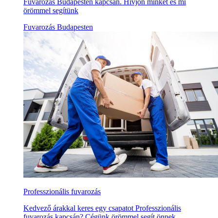
Fuvarozás Budapesten kapcsán. Hívjon minket és mi
örömmel segítünk
Fuvarozás Budapesten
Professzionális fuvarozás
Kedvező árakkal keres egy csapatot Professzionális
fuvarozás kapcsán? Cégünk örömmel segít önnek,