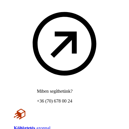
Miben segíthetünk?
+36 (70) 678 00 24
Költöztetés
azonnal