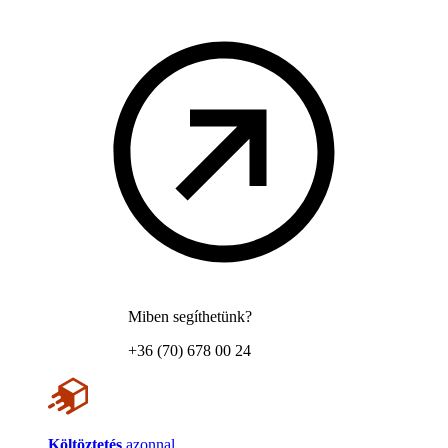
Miben segíthetünk?
+36 (70) 678 00 24
Költöztetés
azonnal