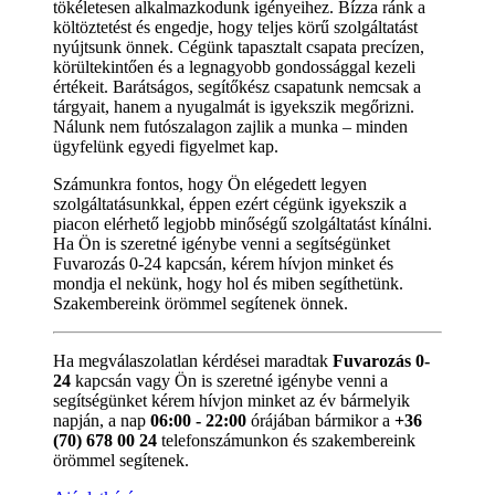
tökéletesen alkalmazkodunk igényeihez. Bízza ránk a
költöztetést és engedje, hogy teljes körű szolgáltatást
nyújtsunk önnek. Cégünk tapasztalt csapata precízen,
körültekintően és a legnagyobb gondossággal kezeli
értékeit. Barátságos, segítőkész csapatunk nemcsak a
tárgyait, hanem a nyugalmát is igyekszik megőrizni.
Nálunk nem futószalagon zajlik a munka – minden
ügyfelünk egyedi figyelmet kap.
Számunkra fontos, hogy Ön elégedett legyen
szolgáltatásunkkal, éppen ezért cégünk igyekszik a
piacon elérhető legjobb minőségű szolgáltatást kínálni.
Ha Ön is szeretné igénybe venni a segítségünket
Fuvarozás 0-24 kapcsán, kérem hívjon minket és
mondja el nekünk, hogy hol és miben segíthetünk.
Szakembereink örömmel segítenek önnek.
Ha megválaszolatlan kérdései maradtak
Fuvarozás 0-
24
kapcsán vagy Ön is szeretné igénybe venni a
segítségünket kérem hívjon minket az év bármelyik
napján, a nap
06:00 - 22:00
órájában bármikor a
+36
(70) 678 00 24
telefonszámunkon és szakembereink
örömmel segítenek.