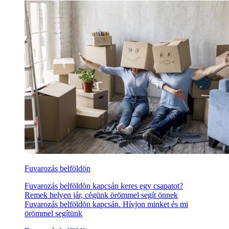
Fuvarozás belföldön
Fuvarozás belföldön kapcsán keres egy csapatot?
Remek helyen jár, cégünk örömmel segít önnek
Fuvarozás belföldön kapcsán. Hívjon minket és mi
örömmel segítünk