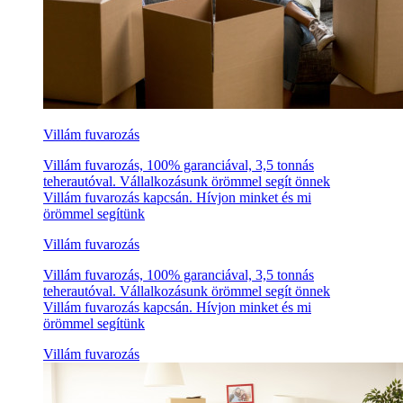
Villám fuvarozás
Villám fuvarozás, 100% garanciával, 3,5 tonnás
teherautóval. Vállalkozásunk örömmel segít önnek
Villám fuvarozás kapcsán. Hívjon minket és mi
örömmel segítünk
Villám fuvarozás
Villám fuvarozás, 100% garanciával, 3,5 tonnás
teherautóval. Vállalkozásunk örömmel segít önnek
Villám fuvarozás kapcsán. Hívjon minket és mi
örömmel segítünk
Villám fuvarozás