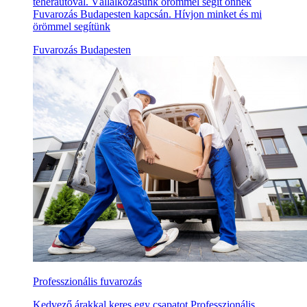
teherautóval. Vállalkozásunk örömmel segít önnek
Fuvarozás Budapesten kapcsán. Hívjon minket és mi
örömmel segítünk
Fuvarozás Budapesten
Professzionális fuvarozás
Kedvező árakkal keres egy csapatot Professzionális