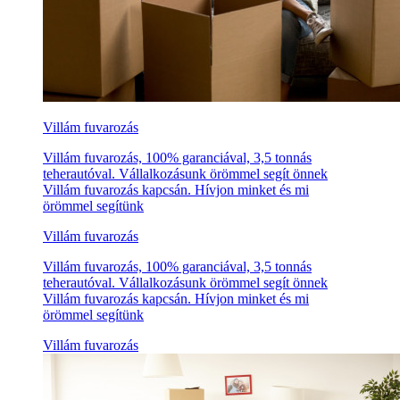
Villám fuvarozás
Villám fuvarozás, 100% garanciával, 3,5 tonnás
teherautóval. Vállalkozásunk örömmel segít önnek
Villám fuvarozás kapcsán. Hívjon minket és mi
örömmel segítünk
Villám fuvarozás
Villám fuvarozás, 100% garanciával, 3,5 tonnás
teherautóval. Vállalkozásunk örömmel segít önnek
Villám fuvarozás kapcsán. Hívjon minket és mi
örömmel segítünk
Villám fuvarozás