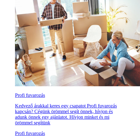
Profi fuvarozás
Kedvező árakkal keres egy csapatot Profi fuvarozás
kapcsán? Cégünk örömmel segít önnek, hívjon és
adunk önnek egy ajánlatot. Hívjon minket és mi
örömmel segítünk
Profi fuvarozás