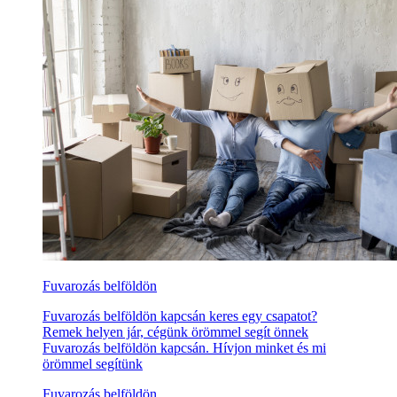
Fuvarozás belföldön
Fuvarozás belföldön kapcsán keres egy csapatot?
Remek helyen jár, cégünk örömmel segít önnek
Fuvarozás belföldön kapcsán. Hívjon minket és mi
örömmel segítünk
Fuvarozás belföldön