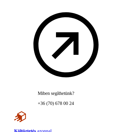
Miben segíthetünk?
+36 (70) 678 00 24
Költöztetés
azonnal