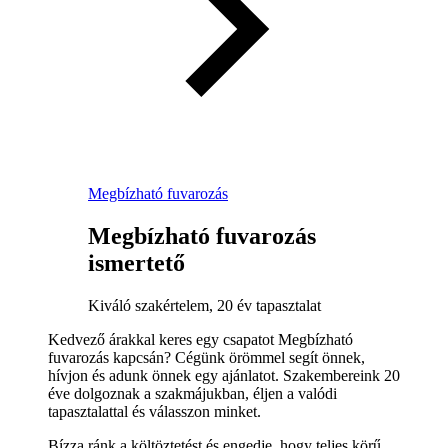
Megbízható fuvarozás
Megbízható fuvarozás
ismertető
Kiváló szakértelem, 20 év tapasztalat
Kedvező árakkal keres egy csapatot Megbízható
fuvarozás kapcsán? Cégünk örömmel segít önnek,
hívjon és adunk önnek egy ajánlatot. Szakembereink 20
éve dolgoznak a szakmájukban, éljen a valódi
tapasztalattal és válasszon minket.
Bízza ránk a költöztetést és engedje, hogy teljes körű