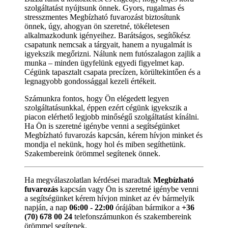
szolgáltatást nyújtsunk önnek. Gyors, rugalmas és
stresszmentes Megbízható fuvarozást biztosítunk
önnek, úgy, ahogyan ön szeretné, tökéletesen
alkalmazkodunk igényeihez. Barátságos, segítőkész
csapatunk nemcsak a tárgyait, hanem a nyugalmát is
igyekszik megőrizni. Nálunk nem futószalagon zajlik a
munka – minden ügyfelünk egyedi figyelmet kap.
Cégünk tapasztalt csapata precízen, körültekintően és a
legnagyobb gondossággal kezeli értékeit.
Számunkra fontos, hogy Ön elégedett legyen
szolgáltatásunkkal, éppen ezért cégünk igyekszik a
piacon elérhető legjobb minőségű szolgáltatást kínálni.
Ha Ön is szeretné igénybe venni a segítségünket
Megbízható fuvarozás kapcsán, kérem hívjon minket és
mondja el nekünk, hogy hol és miben segíthetünk.
Szakembereink örömmel segítenek önnek.
Ha megválaszolatlan kérdései maradtak
Megbízható
fuvarozás
kapcsán vagy Ön is szeretné igénybe venni
a segítségünket kérem hívjon minket az év bármelyik
napján, a nap
06:00 - 22:00
órájában bármikor a
+36
(70) 678 00 24
telefonszámunkon és szakembereink
örömmel segítenek.