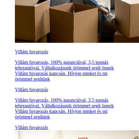
Villám fuvarozás
Villám fuvarozás, 100% garanciával, 3,5 tonnás
teherautóval. Vállalkozásunk örömmel segít önnek
Villám fuvarozás kapcsán. Hívjon minket és mi
örömmel segítünk
Villám fuvarozás
Villám fuvarozás, 100% garanciával, 3,5 tonnás
teherautóval. Vállalkozásunk örömmel segít önnek
Villám fuvarozás kapcsán. Hívjon minket és mi
örömmel segítünk
Villám fuvarozás