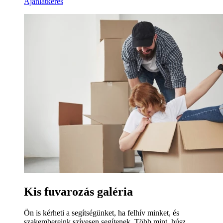
Ajánlatkérés
Kis fuvarozás galéria
Ön is kérheti a segítségünket, ha felhív minket, és
szakembereink szívesen segítenek. Több mint, húsz