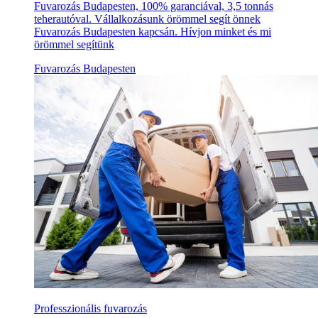
Fuvarozás Budapesten, 100% garanciával, 3,5 tonnás
teherautóval. Vállalkozásunk örömmel segít önnek
Fuvarozás Budapesten kapcsán. Hívjon minket és mi
örömmel segítünk
Fuvarozás Budapesten
Professzionális fuvarozás