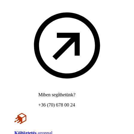
Miben segíthetünk?
+36 (70) 678 00 24
Költöztetés
azonnal