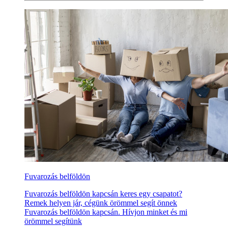
Fuvarozás belföldön
Fuvarozás belföldön kapcsán keres egy csapatot?
Remek helyen jár, cégünk örömmel segít önnek
Fuvarozás belföldön kapcsán. Hívjon minket és mi
örömmel segítünk