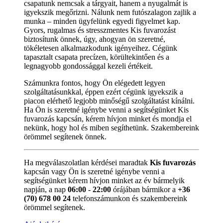
csapatunk nemcsak a tárgyait, hanem a nyugalmát is
igyekszik megőrizni. Nálunk nem futószalagon zajlik a
munka – minden ügyfelünk egyedi figyelmet kap.
Gyors, rugalmas és stresszmentes Kis fuvarozást
biztosítunk önnek, úgy, ahogyan ön szeretné,
tökéletesen alkalmazkodunk igényeihez. Cégünk
tapasztalt csapata precízen, körültekintően és a
legnagyobb gondossággal kezeli értékeit.
Számunkra fontos, hogy Ön elégedett legyen
szolgáltatásunkkal, éppen ezért cégünk igyekszik a
piacon elérhető legjobb minőségű szolgáltatást kínálni.
Ha Ön is szeretné igénybe venni a segítségünket Kis
fuvarozás kapcsán, kérem hívjon minket és mondja el
nekünk, hogy hol és miben segíthetünk. Szakembereink
örömmel segítenek önnek.
Ha megválaszolatlan kérdései maradtak
Kis fuvarozás
kapcsán vagy Ön is szeretné igénybe venni a
segítségünket kérem hívjon minket az év bármelyik
napján, a nap
06:00 - 22:00
órájában bármikor a
+36
(70) 678 00 24
telefonszámunkon és szakembereink
örömmel segítenek.