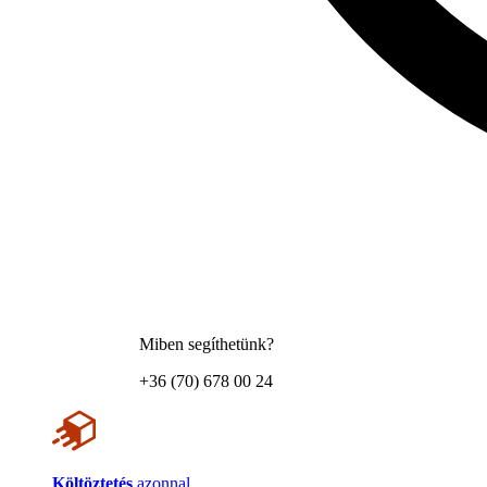
Miben segíthetünk?
+36 (70) 678 00 24
Költöztetés
azonnal