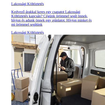
Lakossági Költöztetés
Kedvező árakkal keres egy csapatot Lakossági
Költöztetés kapcsán? Cégünk örömmel segít önnek,
hívjon és adunk önnek egy ajánlatot. Hívjon minket és
mi örömmel segítünk
Lakossági Költöztetés