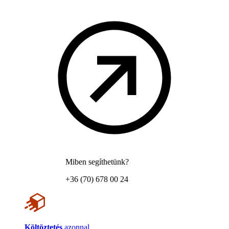
Miben segíthetünk?
+36 (70) 678 00 24
Költöztetés
azonnal