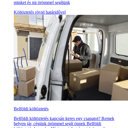
minket és mi örömmel segítünk
Költöztetés rövid határidővel
Belföldi költöztetés
Belföldi költöztetés kapcsán keres egy csapatot? Remek
helyen jár, cégünk örömmel segít önnek Belföldi