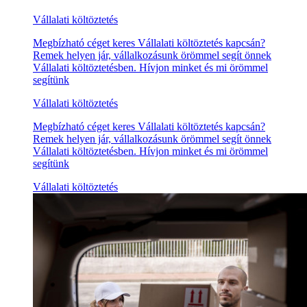
Vállalati költöztetés
Megbízható céget keres Vállalati költöztetés kapcsán?
Remek helyen jár, vállalkozásunk örömmel segít önnek
Vállalati költöztetésben. Hívjon minket és mi örömmel
segítünk
Vállalati költöztetés
Megbízható céget keres Vállalati költöztetés kapcsán?
Remek helyen jár, vállalkozásunk örömmel segít önnek
Vállalati költöztetésben. Hívjon minket és mi örömmel
segítünk
Vállalati költöztetés