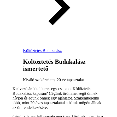
Költöztetés Budakalász
Költöztetés Budakalász
ismertető
Kiváló szakértelem, 20 év tapasztalat
Kedvező árakkal keres egy csapatot Költöztetés
Budakalász kapcsán? Cégünk örömmel segít önnek,
hívjon és adunk önnek egy ajánlatot. Szakembereink
több, mint 20 éves tapasztalattal a hátuk mögött állnak
az ön rendelkezésére.
Cégünk tapasztalt csapata precízen, körültekintően és a