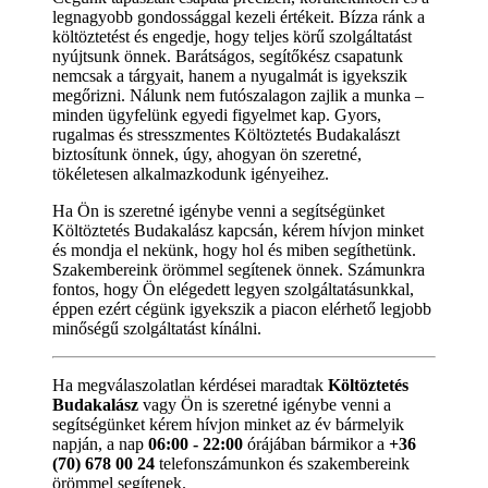
legnagyobb gondossággal kezeli értékeit. Bízza ránk a
költöztetést és engedje, hogy teljes körű szolgáltatást
nyújtsunk önnek. Barátságos, segítőkész csapatunk
nemcsak a tárgyait, hanem a nyugalmát is igyekszik
megőrizni. Nálunk nem futószalagon zajlik a munka –
minden ügyfelünk egyedi figyelmet kap. Gyors,
rugalmas és stresszmentes Költöztetés Budakalászt
biztosítunk önnek, úgy, ahogyan ön szeretné,
tökéletesen alkalmazkodunk igényeihez.
Ha Ön is szeretné igénybe venni a segítségünket
Költöztetés Budakalász kapcsán, kérem hívjon minket
és mondja el nekünk, hogy hol és miben segíthetünk.
Szakembereink örömmel segítenek önnek. Számunkra
fontos, hogy Ön elégedett legyen szolgáltatásunkkal,
éppen ezért cégünk igyekszik a piacon elérhető legjobb
minőségű szolgáltatást kínálni.
Ha megválaszolatlan kérdései maradtak
Költöztetés
Budakalász
vagy Ön is szeretné igénybe venni a
segítségünket kérem hívjon minket az év bármelyik
napján, a nap
06:00 - 22:00
órájában bármikor a
+36
(70) 678 00 24
telefonszámunkon és szakembereink
örömmel segítenek.