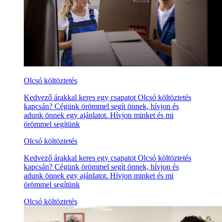
Olcsó költöztetés
Kedvező árakkal keres egy csapatot Olcsó költöztetés
kapcsán? Cégünk örömmel segít önnek, hívjon és
adunk önnek egy ajánlatot. Hívjon minket és mi
örömmel segítünk
Olcsó költöztetés
Kedvező árakkal keres egy csapatot Olcsó költöztetés
kapcsán? Cégünk örömmel segít önnek, hívjon és
adunk önnek egy ajánlatot. Hívjon minket és mi
örömmel segítünk
Olcsó költöztetés