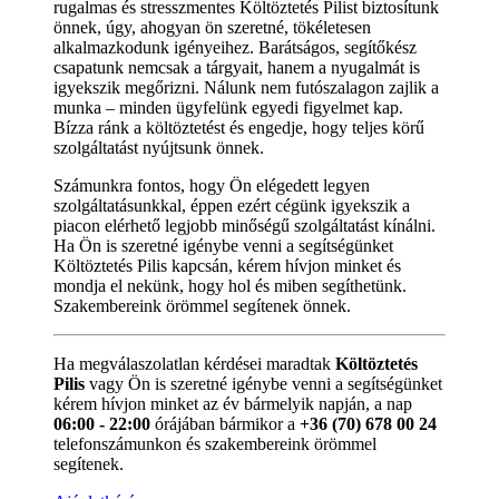
rugalmas és stresszmentes Költöztetés Pilist biztosítunk
önnek, úgy, ahogyan ön szeretné, tökéletesen
alkalmazkodunk igényeihez. Barátságos, segítőkész
csapatunk nemcsak a tárgyait, hanem a nyugalmát is
igyekszik megőrizni. Nálunk nem futószalagon zajlik a
munka – minden ügyfelünk egyedi figyelmet kap.
Bízza ránk a költöztetést és engedje, hogy teljes körű
szolgáltatást nyújtsunk önnek.
Számunkra fontos, hogy Ön elégedett legyen
szolgáltatásunkkal, éppen ezért cégünk igyekszik a
piacon elérhető legjobb minőségű szolgáltatást kínálni.
Ha Ön is szeretné igénybe venni a segítségünket
Költöztetés Pilis kapcsán, kérem hívjon minket és
mondja el nekünk, hogy hol és miben segíthetünk.
Szakembereink örömmel segítenek önnek.
Ha megválaszolatlan kérdései maradtak
Költöztetés
Pilis
vagy Ön is szeretné igénybe venni a segítségünket
kérem hívjon minket az év bármelyik napján, a nap
06:00 - 22:00
órájában bármikor a
+36 (70) 678 00 24
telefonszámunkon és szakembereink örömmel
segítenek.