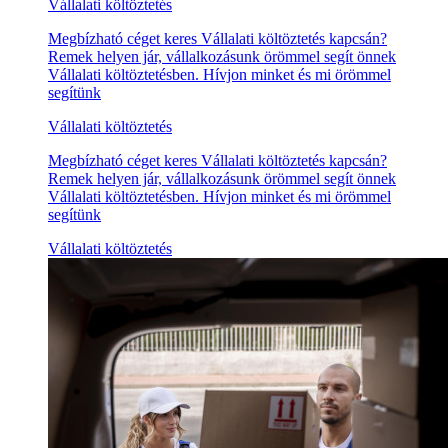
Vállalati költöztetés
Megbízható céget keres Vállalati költöztetés kapcsán?
Remek helyen jár, vállalkozásunk örömmel segít önnek
Vállalati költöztetésben. Hívjon minket és mi örömmel
segítünk
Vállalati költöztetés
Megbízható céget keres Vállalati költöztetés kapcsán?
Remek helyen jár, vállalkozásunk örömmel segít önnek
Vállalati költöztetésben. Hívjon minket és mi örömmel
segítünk
Vállalati költöztetés