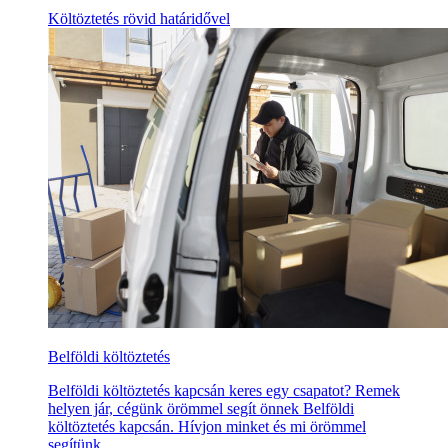
Költöztetés rövid határidővel
Belföldi költöztetés
Belföldi költöztetés kapcsán keres egy csapatot? Remek
helyen jár, cégünk örömmel segít önnek Belföldi
költöztetés kapcsán. Hívjon minket és mi örömmel
segítünk