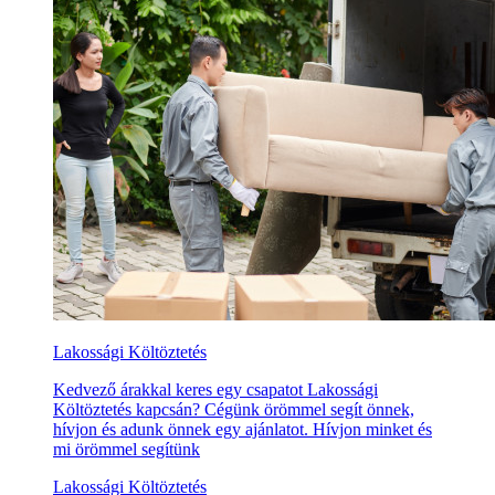
Lakossági Költöztetés
Kedvező árakkal keres egy csapatot Lakossági
Költöztetés kapcsán? Cégünk örömmel segít önnek,
hívjon és adunk önnek egy ajánlatot. Hívjon minket és
mi örömmel segítünk
Lakossági Költöztetés