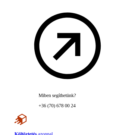
Miben segíthetünk?
+36 (70) 678 00 24
Költöztetés
azonnal