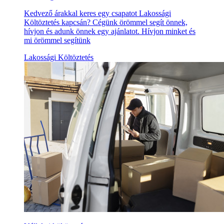
Kedvező árakkal keres egy csapatot Lakossági
Költöztetés kapcsán? Cégünk örömmel segít önnek,
hívjon és adunk önnek egy ajánlatot. Hívjon minket és
mi örömmel segítünk
Lakossági Költöztetés