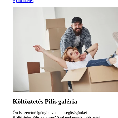
Ajánlatkérés
Költöztetés Pilis galéria
Ön is szeretné igénybe venni a segítségünket
Költöztetés Pilis kapcsán? Szakembereink több, mint