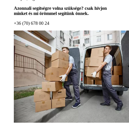
Azonnali segítségre volna szüksége? csak hívjon
minket és mi örömmel segítünk önnek.
+36 (70) 678 00 24