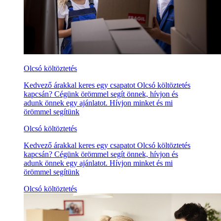
Olcsó költöztetés
Kedvező árakkal keres egy csapatot Olcsó költöztetés
kapcsán? Cégünk örömmel segít önnek, hívjon és
adunk önnek egy ajánlatot. Hívjon minket és mi
örömmel segítünk
Olcsó költöztetés
Kedvező árakkal keres egy csapatot Olcsó költöztetés
kapcsán? Cégünk örömmel segít önnek, hívjon és
adunk önnek egy ajánlatot. Hívjon minket és mi
örömmel segítünk
Olcsó költöztetés