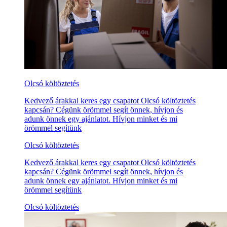
Olcsó költöztetés
Kedvező árakkal keres egy csapatot Olcsó költöztetés
kapcsán? Cégünk örömmel segít önnek, hívjon és
adunk önnek egy ajánlatot. Hívjon minket és mi
örömmel segítünk
Olcsó költöztetés
Kedvező árakkal keres egy csapatot Olcsó költöztetés
kapcsán? Cégünk örömmel segít önnek, hívjon és
adunk önnek egy ajánlatot. Hívjon minket és mi
örömmel segítünk
Olcsó költöztetés