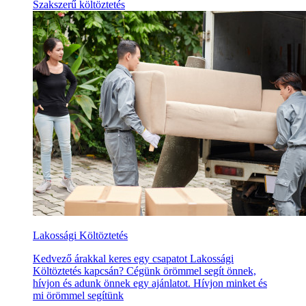
Szakszerű költöztetés
Lakossági Költöztetés
Kedvező árakkal keres egy csapatot Lakossági
Költöztetés kapcsán? Cégünk örömmel segít önnek,
hívjon és adunk önnek egy ajánlatot. Hívjon minket és
mi örömmel segítünk