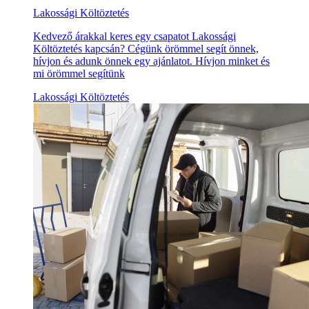
Lakossági Költöztetés
Kedvező árakkal keres egy csapatot Lakossági
Költöztetés kapcsán? Cégünk örömmel segít önnek,
hívjon és adunk önnek egy ajánlatot. Hívjon minket és
mi örömmel segítünk
Lakossági Költöztetés