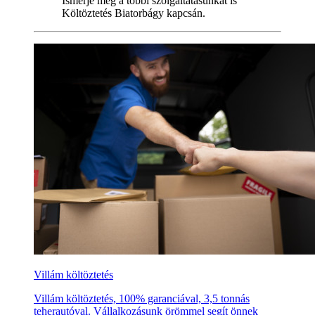
Ismerje meg a többi szolgáltatásunkat is
Költöztetés Biatorbágy kapcsán.
Villám költöztetés
Villám költöztetés, 100% garanciával, 3,5 tonnás
teherautóval. Vállalkozásunk örömmel segít önnek