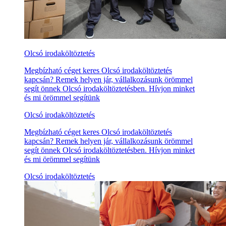
Olcsó irodaköltöztetés
Megbízható céget keres Olcsó irodaköltöztetés
kapcsán? Remek helyen jár, vállalkozásunk örömmel
segít önnek Olcsó irodaköltöztetésben. Hívjon minket
és mi örömmel segítünk
Olcsó irodaköltöztetés
Megbízható céget keres Olcsó irodaköltöztetés
kapcsán? Remek helyen jár, vállalkozásunk örömmel
segít önnek Olcsó irodaköltöztetésben. Hívjon minket
és mi örömmel segítünk
Olcsó irodaköltöztetés