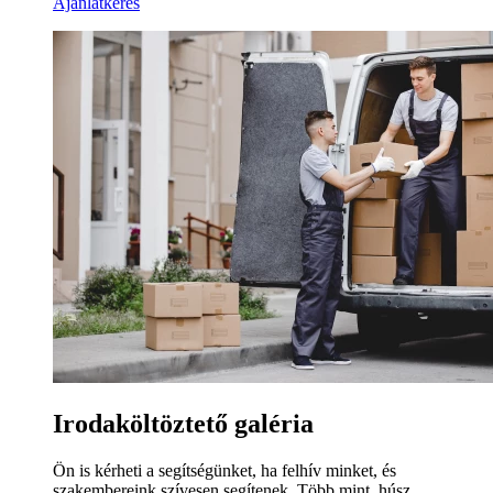
Ajánlatkérés
Irodaköltöztető galéria
Ön is kérheti a segítségünket, ha felhív minket, és
szakembereink szívesen segítenek. Több mint, húsz