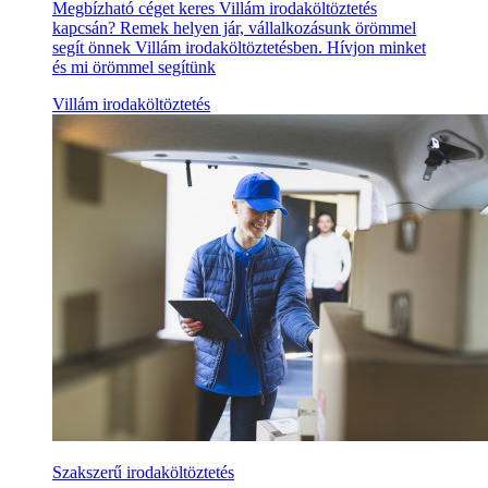
Megbízható céget keres Villám irodaköltöztetés
kapcsán? Remek helyen jár, vállalkozásunk örömmel
segít önnek Villám irodaköltöztetésben. Hívjon minket
és mi örömmel segítünk
Villám irodaköltöztetés
Szakszerű irodaköltöztetés