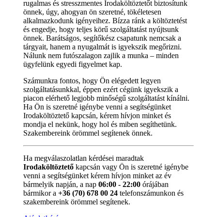
rugalmas és stresszmentes Irodaköltöztetőt biztosítunk
önnek, úgy, ahogyan ön szeretné, tökéletesen
alkalmazkodunk igényeihez. Bízza ránk a költöztetést
és engedje, hogy teljes körű szolgáltatást nyújtsunk
önnek. Barátságos, segítőkész csapatunk nemcsak a
tárgyait, hanem a nyugalmát is igyekszik megőrizni.
Nálunk nem futószalagon zajlik a munka – minden
ügyfelünk egyedi figyelmet kap.
Számunkra fontos, hogy Ön elégedett legyen
szolgáltatásunkkal, éppen ezért cégünk igyekszik a
piacon elérhető legjobb minőségű szolgáltatást kínálni.
Ha Ön is szeretné igénybe venni a segítségünket
Irodaköltöztető kapcsán, kérem hívjon minket és
mondja el nekünk, hogy hol és miben segíthetünk.
Szakembereink örömmel segítenek önnek.
Ha megválaszolatlan kérdései maradtak
Irodaköltöztető
kapcsán vagy Ön is szeretné igénybe
venni a segítségünket kérem hívjon minket az év
bármelyik napján, a nap
06:00 - 22:00
órájában
bármikor a
+36 (70) 678 00 24
telefonszámunkon és
szakembereink örömmel segítenek.