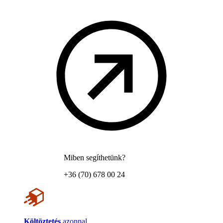
Miben segíthetünk?
+36 (70) 678 00 24
Költöztetés
azonnal