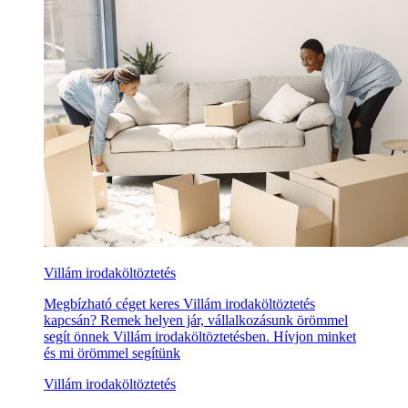
Villám irodaköltöztetés
Megbízható céget keres Villám irodaköltöztetés
kapcsán? Remek helyen jár, vállalkozásunk örömmel
segít önnek Villám irodaköltöztetésben. Hívjon minket
és mi örömmel segítünk
Villám irodaköltöztetés