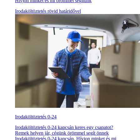
Hívjon minket és mi örömmel segítünk
Irodaköltöztetés rövid határidővel
Irodaköltöztetés 0-24
Irodaköltöztetés 0-24 kapcsán keres egy csapatot?
Remek helyen jár, cégünk örömmel segít önnek
Irodaköltöztetés 0-24 kapcsán. Hívjon minket és mi