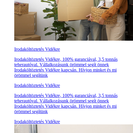
Irodaköltöztetés Vidékre
Irodaköltöztetés Vidékre, 100% garanciával, 3,5 tonnás
teherautóval. Vállalkozásunk örömmel segít önnek
Irodaköltöztetés Vidékre kapcsán. Hívjon minket és mi
örömmel segítünk
Irodaköltöztetés Vidékre
Irodaköltöztetés Vidékre, 100% garanciával, 3,5 tonnás
teherautóval. Vállalkozásunk örömmel segít önnek
Irodaköltöztetés Vidékre kapcsán. Hívjon minket és mi
örömmel segítünk
Irodaköltöztetés Vidékre