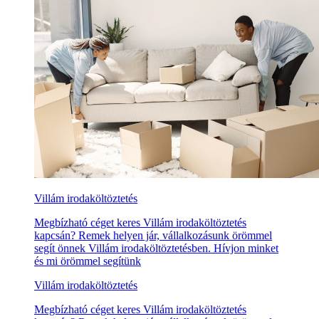
Villám irodaköltöztetés
Megbízható céget keres Villám irodaköltöztetés
kapcsán? Remek helyen jár, vállalkozásunk örömmel
segít önnek Villám irodaköltöztetésben. Hívjon minket
és mi örömmel segítünk
Villám irodaköltöztetés
Megbízható céget keres Villám irodaköltöztetés