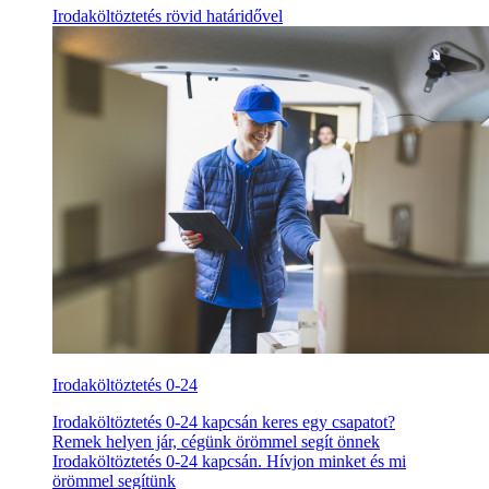
Irodaköltöztetés rövid határidővel
Irodaköltöztetés 0-24
Irodaköltöztetés 0-24 kapcsán keres egy csapatot?
Remek helyen jár, cégünk örömmel segít önnek
Irodaköltöztetés 0-24 kapcsán. Hívjon minket és mi
örömmel segítünk