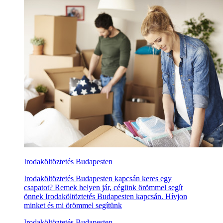
Irodaköltöztetés Budapesten
Irodaköltöztetés Budapesten kapcsán keres egy
csapatot? Remek helyen jár, cégünk örömmel segít
önnek Irodaköltöztetés Budapesten kapcsán. Hívjon
minket és mi örömmel segítünk
Irodaköltöztetés Budapesten