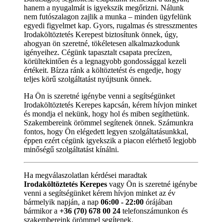
hanem a nyugalmát is igyekszik megőrizni. Nálunk
nem futószalagon zajlik a munka – minden ügyfelünk
egyedi figyelmet kap. Gyors, rugalmas és stresszmentes
Irodaköltöztetés Kerepest biztosítunk önnek, úgy,
ahogyan ön szeretné, tökéletesen alkalmazkodunk
igényeihez. Cégünk tapasztalt csapata precízen,
körültekintően és a legnagyobb gondossággal kezeli
értékeit. Bízza ránk a költöztetést és engedje, hogy
teljes körű szolgáltatást nyújtsunk önnek.
Ha Ön is szeretné igénybe venni a segítségünket
Irodaköltöztetés Kerepes kapcsán, kérem hívjon minket
és mondja el nekünk, hogy hol és miben segíthetünk.
Szakembereink örömmel segítenek önnek. Számunkra
fontos, hogy Ön elégedett legyen szolgáltatásunkkal,
éppen ezért cégünk igyekszik a piacon elérhető legjobb
minőségű szolgáltatást kínálni.
Ha megválaszolatlan kérdései maradtak
Irodaköltöztetés Kerepes
vagy Ön is szeretné igénybe
venni a segítségünket kérem hívjon minket az év
bármelyik napján, a nap
06:00 - 22:00
órájában
bármikor a
+36 (70) 678 00 24
telefonszámunkon és
szakembereink örömmel segítenek.