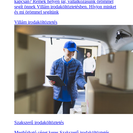
kapcsán? Remek helyen jár, vállalkozásunk örömmel
segít önnek Villám irodaköltöztetésben. Hívjon minket
és mi örömmel segítünk
Villám irodaköltöztetés
Szakszerű irodaköltöztetés
Megbízható céget keres Szakszerű irodaköltöztetés