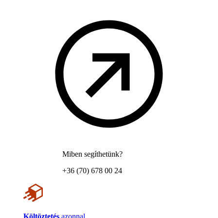
Miben segíthetünk?
+36 (70) 678 00 24
Költöztetés
azonnal