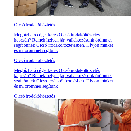
Olcsó irodaköltöztetés
Megbízható céget keres Olcsó irodaköltöztetés
kapcsán? Remek helyen jár, vállalkozásunk örömmel
segít önnek Olcsó irodaköltöztetésben. Hívjon minket
és mi örömmel segítünk
Olcsó irodaköltöztetés
Megbízható céget keres Olcsó irodaköltöztetés
kapcsán? Remek helyen jár, vállalkozásunk örömmel
segít önnek Olcsó irodaköltöztetésben. Hívjon minket
és mi örömmel segítünk
Olcsó irodaköltöztetés