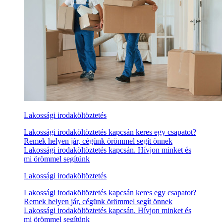
Lakossági irodaköltöztetés
Lakossági irodaköltöztetés kapcsán keres egy csapatot?
Remek helyen jár, cégünk örömmel segít önnek
Lakossági irodaköltöztetés kapcsán. Hívjon minket és
mi örömmel segítünk
Lakossági irodaköltöztetés
Lakossági irodaköltöztetés kapcsán keres egy csapatot?
Remek helyen jár, cégünk örömmel segít önnek
Lakossági irodaköltöztetés kapcsán. Hívjon minket és
mi örömmel segítünk