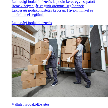
Lakossági irodaköltöztetés kapcsán keres egy csapatot?
Remek helyen jár, cégünk örömmel segít önnek
Lakossági irodaköltöztetés kapcsán. Hívjon minket és
mi örömmel segítünk
Lakossági irodaköltöztetés
Vállalati irodaköltöztetés