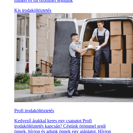
minket és mi örömmel segítünk
Kis irodaköltöztetés
Profi irodaköltöztetés
Kedvező árakkal keres egy csapatot Profi
irodaköltöztetés kapcsán? Cégünk örömmel segít
önnek, hívjon és adunk önnek egy ajánlatot. Hívjon