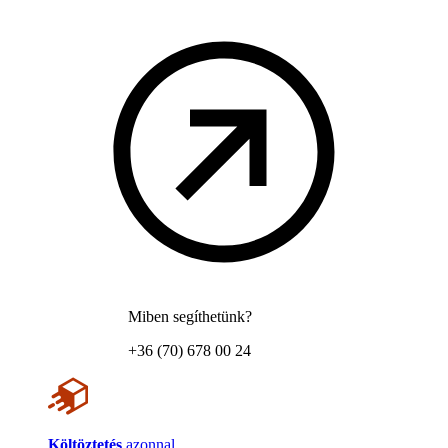
Miben segíthetünk?
+36 (70) 678 00 24
Költöztetés
azonnal