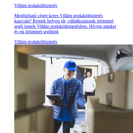
Villám irodaköltöztetés
Megbízható céget keres Villám irodaköltöztetés
kapcsán? Remek helyen jár, vállalkozásunk örömmel
segít önnek Villám irodaköltöztetésben. Hívjon minket
és mi örömmel segítünk
Villám irodaköltöztetés