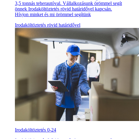
3,5 tonnás teherautóval. Vállalkozásunk örömmel segít
önnek Irodaköltöztetés rövid határidővel kapcsán.
Hívjon minket és mi örömmel segítünk
Irodaköltöztetés rövid határidővel
Irodaköltöztetés 0-24