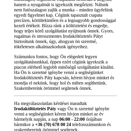
hanem a nyugalmát is igyekszik megőrizni. Nálunk
nem futószalagon zajlik a munka – minden ügyfelünk
egyedi figyelmet kap. Cégünk tapasztalt csapata
precízen, körültekintően és a legnagyobb gondossággal
kezeli értékeit. Bízza ránk a költöztetést és engedje,
hogy teljes körű szolgáltatást nyújtsunk önnek. Gyors,
rugalmas és stresszmentes Irodaköltöztetés Pátyt
biztosítunk önnek, úgy, ahogyan ön szeretné,
tökéletesen alkalmazkodunk igényeihez.
Számunkra fontos, hogy Ön elégedett legyen
szolgáltatásunkkal, éppen ezért cégünk igyekszik a
piacon elérhető legjobb minőségű szolgáltatást kínálni.
Ha Ön is szeretné igénybe venni a segítségünket
Irodaköltöztetés Páty kapcsán, kérem hívjon minket és
mondja el nekünk, hogy hol és miben segíthetünk.
Szakembereink örömmel segítenek önnek.
Ha megválaszolatlan kérdései maradtak
Irodaköltöztetés Páty
vagy Ön is szeretné igénybe
venni a segítségünket kérem hívjon minket az év
bármelyik napján, a nap
06:00 - 22:00
órájában
bármikor a
+36 (70) 678 00 24
telefonszámunkon és
szakembereink örömmel segítenek.