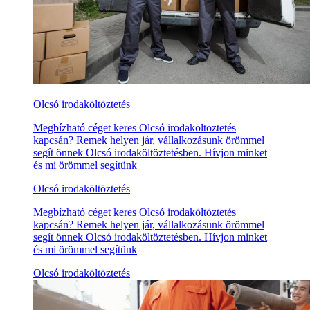
Olcsó irodaköltöztetés
Megbízható céget keres Olcsó irodaköltöztetés
kapcsán? Remek helyen jár, vállalkozásunk örömmel
segít önnek Olcsó irodaköltöztetésben. Hívjon minket
és mi örömmel segítünk
Olcsó irodaköltöztetés
Megbízható céget keres Olcsó irodaköltöztetés
kapcsán? Remek helyen jár, vállalkozásunk örömmel
segít önnek Olcsó irodaköltöztetésben. Hívjon minket
és mi örömmel segítünk
Olcsó irodaköltöztetés