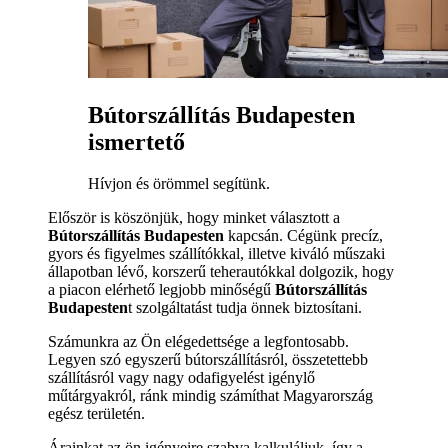
Bútorszállítás Budapesten
ismertető
Hívjon és örömmel segítünk.
Először is köszönjük, hogy minket választott a
Bútorszállítás Budapesten
kapcsán. Cégünk precíz,
gyors és figyelmes szállítókkal, illetve kiváló műszaki
állapotban lévő, korszerű teherautókkal dolgozik, hogy
a piacon elérhető legjobb minőségű
Bútorszállítás
Budapesten
t szolgáltatást tudja önnek biztosítani.
Számunkra az Ön elégedettsége a legfontosabb.
Legyen szó egyszerű bútorszállításról, összetettebb
szállításról vagy nagy odafigyelést igénylő
műtárgyakról, ránk mindig számíthat Magyarország
egész területén.
Árainkat az ön igényeire szabva kalkuláljuk, így a