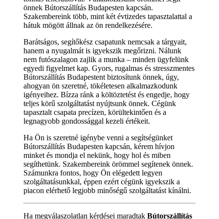
önnek Bútorszállítás Budapesten kapcsán.
Szakembereink több, mint két évtizedes tapasztalattal a
hátuk mögött állnak az ön rendelkezésére.
Barátságos, segítőkész csapatunk nemcsak a tárgyait,
hanem a nyugalmát is igyekszik megőrizni. Nálunk
nem futószalagon zajlik a munka – minden ügyfelünk
egyedi figyelmet kap. Gyors, rugalmas és stresszmentes
Bútorszállítás Budapestent biztosítunk önnek, úgy,
ahogyan ön szeretné, tökéletesen alkalmazkodunk
igényeihez. Bízza ránk a költöztetést és engedje, hogy
teljes körű szolgáltatást nyújtsunk önnek. Cégünk
tapasztalt csapata precízen, körültekintően és a
legnagyobb gondossággal kezeli értékeit.
Ha Ön is szeretné igénybe venni a segítségünket
Bútorszállítás Budapesten kapcsán, kérem hívjon
minket és mondja el nekünk, hogy hol és miben
segíthetünk. Szakembereink örömmel segítenek önnek.
Számunkra fontos, hogy Ön elégedett legyen
szolgáltatásunkkal, éppen ezért cégünk igyekszik a
piacon elérhető legjobb minőségű szolgáltatást kínálni.
Ha megválaszolatlan kérdései maradtak
Bútorszállítás