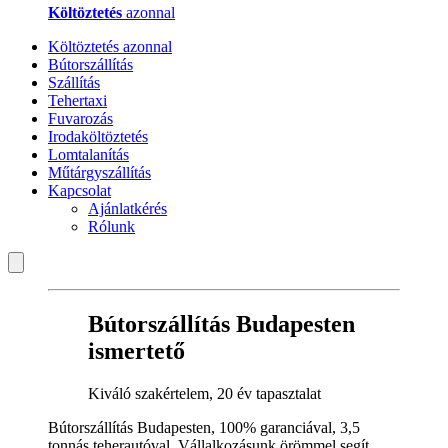
Költöztetés
azonnal
Költöztetés azonnal
Bútorszállítás
Szállítás
Tehertaxi
Fuvarozás
Irodaköltöztetés
Lomtalanítás
Műtárgyszállítás
Kapcsolat
Ajánlatkérés
Rólunk
Bútorszállítás Budapesten
ismertető
Kiváló szakértelem, 20 év tapasztalat
Bútorszállítás Budapesten, 100% garanciával, 3,5
tonnás teherautóval. Vállalkozásunk örömmel segít