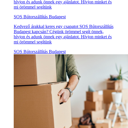
hívjon és adunk önnek egy ajánlatot. Hívjon minket és
mi örömmel segítünk
SOS Bútorszállítás Budapest
Kedvező árakkal keres egy csapatot SOS Bútorszállítás
Budapest kapcsán? Cégünk örömmel segít önnek,
hívjon és adunk önnek egy ajánlatot. Hívjon minket és
mi örömmel segítünk
SOS Bútorszállítás Budapest