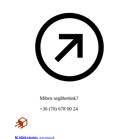
Miben segíthetünk?
+36 (70) 678 00 24
Költöztetés
azonnal