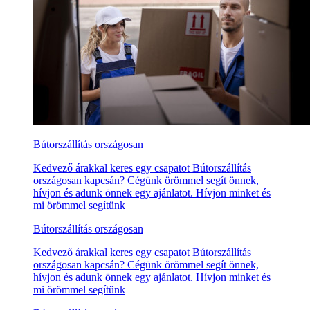
Bútorszállítás országosan
Kedvező árakkal keres egy csapatot Bútorszállítás
országosan kapcsán? Cégünk örömmel segít önnek,
hívjon és adunk önnek egy ajánlatot. Hívjon minket és
mi örömmel segítünk
Bútorszállítás országosan
Kedvező árakkal keres egy csapatot Bútorszállítás
országosan kapcsán? Cégünk örömmel segít önnek,
hívjon és adunk önnek egy ajánlatot. Hívjon minket és
mi örömmel segítünk