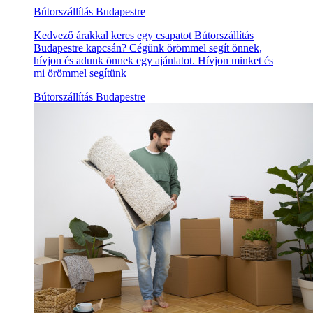
Bútorszállítás Budapestre
Kedvező árakkal keres egy csapatot Bútorszállítás
Budapestre kapcsán? Cégünk örömmel segít önnek,
hívjon és adunk önnek egy ajánlatot. Hívjon minket és
mi örömmel segítünk
Bútorszállítás Budapestre