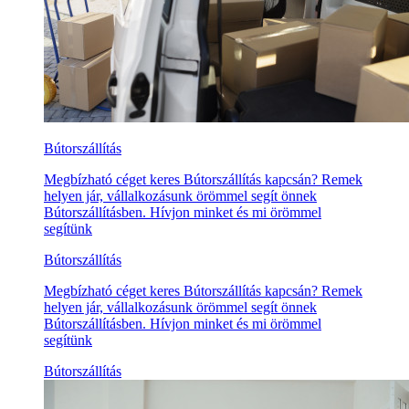
Bútorszállítás
Megbízható céget keres Bútorszállítás kapcsán? Remek
helyen jár, vállalkozásunk örömmel segít önnek
Bútorszállításben. Hívjon minket és mi örömmel
segítünk
Bútorszállítás
Megbízható céget keres Bútorszállítás kapcsán? Remek
helyen jár, vállalkozásunk örömmel segít önnek
Bútorszállításben. Hívjon minket és mi örömmel
segítünk
Bútorszállítás