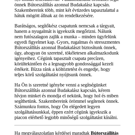
önnek Bútorszállítás azonnal Budakalász kapcsán.
Szakembereink több, mint két évtizedes tapasztalattal a
hátuk mögött állnak az ön rendelkezésére.
Barátságos, segítőkész csapatunk nemcsak a tárgyait,
hanem a nyugalmát is igyekszik megőrizni. Nálunk
nem futószalagon zajlik a munka – minden ügyfelünk
egyedi figyelmet kap. Gyors, rugalmas és stresszmentes
Bútorszállítás azonnal Budakalászt biztosítunk önnek,
úgy, ahogyan ön szeretné, tökéletesen alkalmazkodunk
igényeihez. Cégünk tapasztalt csapata precízen,
körültekintően és a legnagyobb gondossággal kezeli
értékeit. Bízza ránk a költöztetést és engedje, hogy
teljes körű szolgáltatást nyújtsunk önnek.
Ha Ön is szeretné igénybe venni a segítségünket
Bútorszállítás azonnal Budakalász kapcsán, kérem
hívjon minket és mondja el nekünk, hogy hol és miben
segíthetünk. Szakembereink örömmel segítenek önnek.
Számunkra fontos, hogy Ön elégedett legyen
szolgáltatásunkkal, éppen ezért cégünk igyekszik a
piacon elérhető legjobb minőségű szolgáltatást kínálni.
Ha megválaszolatlan kérdései maradtak
Bútorszállítás