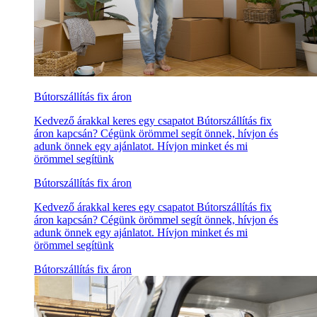
Bútorszállítás fix áron
Kedvező árakkal keres egy csapatot Bútorszállítás fix
áron kapcsán? Cégünk örömmel segít önnek, hívjon és
adunk önnek egy ajánlatot. Hívjon minket és mi
örömmel segítünk
Bútorszállítás fix áron
Kedvező árakkal keres egy csapatot Bútorszállítás fix
áron kapcsán? Cégünk örömmel segít önnek, hívjon és
adunk önnek egy ajánlatot. Hívjon minket és mi
örömmel segítünk
Bútorszállítás fix áron