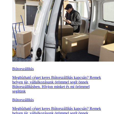
Bútorszállítás
Megbízható céget keres Bútorszállítás kapcsán? Remek
helyen jár, vállalkozásunk örömmel segít önnek
Bútorszállításben. Hívjon minket és mi örömmel
segítünk
Bútorszállítás
Megbízható céget keres Bútorszállítás kapcsán? Remek
helyen jár, vállalkozásunk örömmel segít önnek