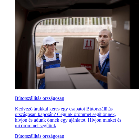
Bútorszállítás országosan
Kedvező árakkal keres egy csapatot Bútorszállítás
országosan kapcsán? Cégünk örömmel segít önnek,
hívjon és adunk önnek egy ajánlatot. Hívjon minket és
mi örömmel segítünk
Bútorszállítás országosan