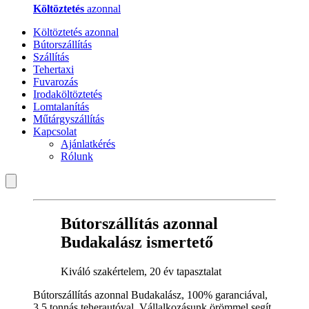
Költöztetés
azonnal
Költöztetés azonnal
Bútorszállítás
Szállítás
Tehertaxi
Fuvarozás
Irodaköltöztetés
Lomtalanítás
Műtárgyszállítás
Kapcsolat
Ajánlatkérés
Rólunk
Bútorszállítás azonnal
Budakalász ismertető
Kiváló szakértelem, 20 év tapasztalat
Bútorszállítás azonnal Budakalász, 100% garanciával,
3,5 tonnás teherautóval. Vállalkozásunk örömmel segít