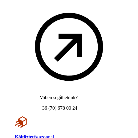
Miben segíthetünk?
+36 (70) 678 00 24
Költöztetés
azonnal