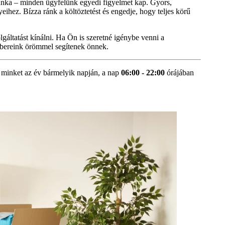
munka – minden ügyfelünk egyedi figyelmet kap. Gyors,
ihez. Bízza ránk a költöztetést és engedje, hogy teljes körű
áltatást kínálni. Ha Ön is szeretné igénybe venni a
mbereink örömmel segítenek önnek.
 minket az év bármelyik napján, a nap
06:00 - 22:00
órájában