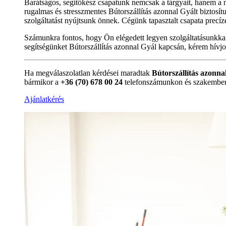
Barátságos, segítőkész csapatunk nemcsak a tárgyait, hanem a
rugalmas és stresszmentes Bútorszállítás azonnal Gyált biztosí
szolgáltatást nyújtsunk önnek. Cégünk tapasztalt csapata precíz
Számunkra fontos, hogy Ön elégedett legyen szolgáltatásunkkal,
segítségünket Bútorszállítás azonnal Gyál kapcsán, kérem hív
Ha megválaszolatlan kérdései maradtak
Bútorszállítás azonna
bármikor a
+36 (70) 678 00 24
telefonszámunkon és szakember
Ajánlatkérés