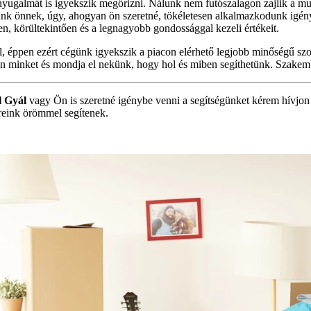
 nyugalmát is igyekszik megőrizni. Nálunk nem futószalagon zajlik a 
tunk önnek, úgy, ahogyan ön szeretné, tökéletesen alkalmazkodunk igénye
en, körültekintően és a legnagyobb gondossággal kezeli értékeit.
 éppen ezért cégünk igyekszik a piacon elérhető legjobb minőségű szolg
jon minket és mondja el nekünk, hogy hol és miben segíthetünk. Szake
l Gyál
vagy Ön is szeretné igénybe venni a segítségünket kérem hívjon
eink örömmel segítenek.