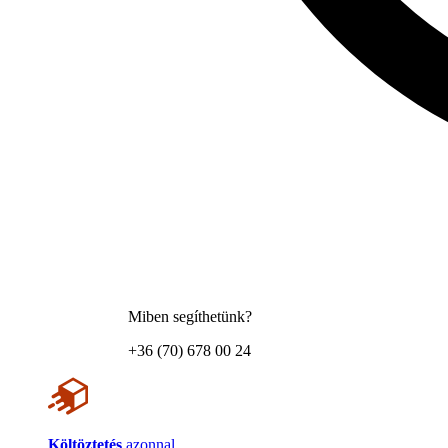
Miben segíthetünk?
+36 (70) 678 00 24
Költöztetés
azonnal