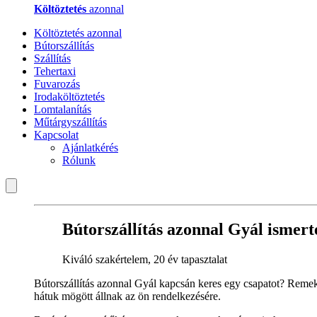
Költöztetés
azonnal
Költöztetés azonnal
Bútorszállítás
Szállítás
Tehertaxi
Fuvarozás
Irodaköltöztetés
Lomtalanítás
Műtárgyszállítás
Kapcsolat
Ajánlatkérés
Rólunk
Bútorszállítás azonnal Gyál ismert
Kiváló szakértelem, 20 év tapasztalat
Bútorszállítás azonnal Gyál kapcsán keres egy csapatot? Remek
hátuk mögött állnak az ön rendelkezésére.